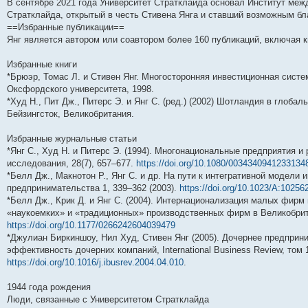
В сентябре 2021 года Университет Стратклайда основал Институт меж
н
е
о
д
о
с
е
н
с
Стратклайда, открытый в честь Стивена Янга и ставший возможным бл
и
д
с
н
о
л
н
е
о
ю
н
л
е
б
е
и
м
о
==Избранные публикации==
е
е
м
щ
д
ю
у
б
Янг является автором или соавтором более 160 публикаций, включая к
м
д
у
е
н
с
щ
у
н
с
н
е
о
е
с
е
о
и
м
о
н
Избранные книги
о
м
о
ю
у
б
и
*Брюэр, Томас Л. и Стивен Янг. Многосторонняя инвестиционная сист
о
у
б
с
щ
ю
б
с
щ
о
е
Оксфордского университета, 1998.
щ
о
е
о
н
*Худ Н., Пит Дж., Питерс Э. и Янг С. (ред.) (2002) Шотландия в глоба
е
о
н
б
и
Бейзингсток, Великобритания.
н
б
и
щ
ю
и
щ
ю
е
ю
е
н
Избранные журнальные статьи
н
и
*Янг С., Худ Н. и Питерс Э. (1994). Многонациональные предприятия 
и
ю
ю
исследования, 28(7), 657–677.
https://doi.org/10.1080/0034340941233134
*Белл Дж., Макнотон Р., Янг С. и др. На пути к интегративной моде
предпринимательства 1, 339–362 (2003).
https://doi.org/10.1023/A:1025
*Белл Дж., Крик Д. и Янг С. (2004). Интернационализация малых фирм
«наукоемких» и «традиционных» производственных фирм в Великобрита
https://doi.org/10.1177/0266242604039479
*Джулиан Биркиншоу, Нил Худ, Стивен Янг (2005). Дочернее предприн
эффективность дочерних компаний, International Business Review, том 1
https://doi.org/10.1016/j.ibusrev.2004.04.010
.
1944 года рождения
Люди, связанные с Университетом Стратклайда