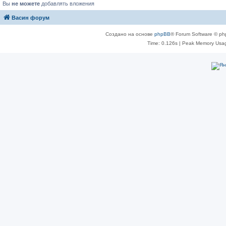
Вы
не можете
добавлять вложения
Васин форум
Создано на основе
phpBB
® Forum Software © ph
Time: 0.126s
| Peak Memory Usag