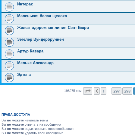
Интерак
Маленькая белая щелока
Железнодорожная линия Сент-Бюри
Зегелер Вундербруннен
Артур Кавара
Мельке Александр
Эдтена
Страница
299
из
7931
1
297
298
Пред.
198275 тем
…
ПРАВА ДОСТУПА
Вы
не можете
начинать темы
Вы
не можете
отвечать на сообщения
Вы
не можете
редактировать свои сообщения
Вы
не можете
удалять свои сообщения