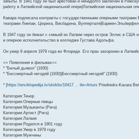
н
е
о
д
о
с
е
н
с
забыты. В 1941 году он был арестован и ненадолго заключен в Рижс
и
д
с
н
о
л
н
е
о
работу в Латвийской национальной опере|Латвийская национальная опе
ю
н
л
е
б
е
и
м
о
е
е
м
щ
д
ю
у
б
м
д
у
е
н
с
щ
Кавара подписала контракты с государственными оперными театрами 
у
н
с
н
е
о
е
театрами Лиепаи, Цюриха, Висбадена, Вупперталя|Бармен-Эльберфель
с
е
о
и
м
о
н
о
м
о
ю
у
б
и
о
у
б
с
щ
ю
В 1947 году он бежал с семьей из Латвии через остров Эллис в США и
б
с
щ
о
е
и оперное исполнительство в колледже Густава Адольфа.
щ
о
е
о
н
е
о
н
б
и
н
б
и
щ
ю
Он умер 9 апреля 1979 года во Флориде. Его прах захоронен в Латвий
и
щ
ю
е
ю
е
н
н
и
== Появления в фильмах==
и
ю
* ''Белый дьявол'' (1930)
ю
* ''Бессмертный негодяй (1930)|Бессмертный негодяй'' (1930)
* [
https://enciklopedija.lv/skirklis/10417 ... tle=Arturs
Priednieks-Kavara Веб
Категория:Тенор
Категория:Оперные певцы
Категория:Музыканты (Рига)
Категория:Артист (Рига)
Категория:Латвия
Категория:Родился в 1901 году
Категория:Умер в 1979 году
Категория:Мужчины