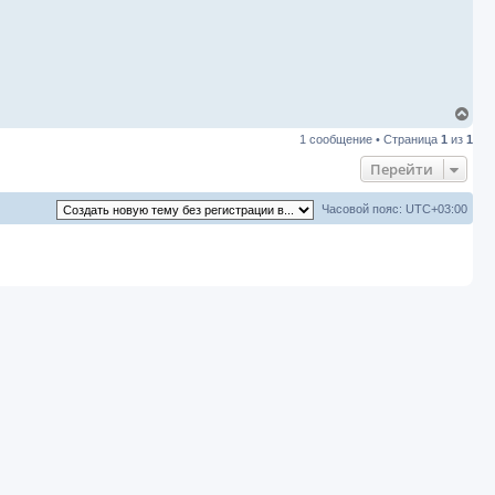
В
е
1 сообщение • Страница
1
из
1
р
н
Перейти
у
т
ь
Часовой пояс:
UTC+03:00
с
я
к
н
а
ч
а
л
у