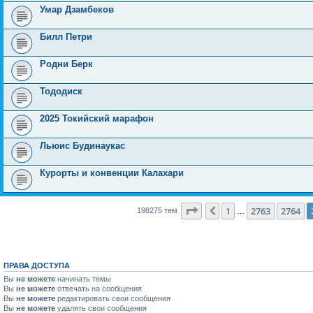
Умар Дзамбеков
Билл Петри
Родни Берк
Тододиск
2025 Токийский марафон
Льюис Будинаукас
Курорты и конвенции Калахари
Страница
2765
из
7931
1
2763
2764
Пред.
198275 тем
…
ПРАВА ДОСТУПА
Вы
не можете
начинать темы
Вы
не можете
отвечать на сообщения
Вы
не можете
редактировать свои сообщения
Вы
не можете
удалять свои сообщения