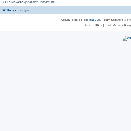
Вы
не можете
добавлять вложения
Васин форум
Создано на основе
phpBB
® Forum Software © ph
Time: 0.060s
| Peak Memory Usage