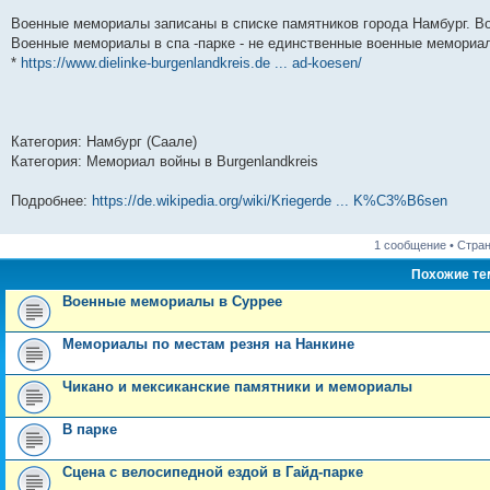
и
д
с
н
о
л
н
е
о
Военные мемориалы записаны в списке памятников города Намбург. В
ю
н
л
е
б
е
и
м
о
е
е
м
щ
д
ю
у
б
Военные мемориалы в спа -парке - не единственные военные мемориал
м
д
у
е
н
с
щ
*
https://www.dielinke-burgenlandkreis.de ... ad-koesen/
у
н
с
н
е
о
е
с
е
о
и
м
о
н
о
м
о
ю
у
б
и
о
у
б
с
щ
ю
б
с
щ
о
е
щ
о
е
о
н
Категория: Намбург (Саале)
е
о
н
б
и
Категория: Мемориал войны в Burgenlandkreis
н
б
и
щ
ю
и
щ
ю
е
ю
е
н
Подробнее:
https://de.wikipedia.org/wiki/Kriegerde ... K%C3%B6sen
н
и
и
ю
ю
1 сообщение • Стра
Похожие т
Военные мемориалы в Суррее
Мемориалы по местам резня на Нанкине
Чикано и мексиканские памятники и мемориалы
В парке
Сцена с велосипедной ездой в Гайд-парке