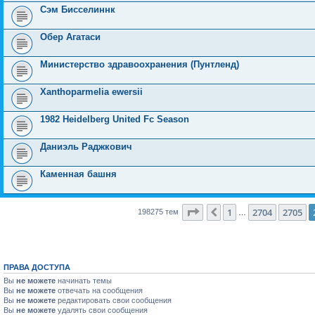
Сэм Бисселиннк
Обер Агатаси
Министерство здравоохранения (Пунтленд)
Xanthoparmelia ewersii
1982 Heidelberg United Fc Season
Даниэль Раджкович
Каменная башня
Страница
2706
из
7931
1
2704
2705
Пред.
198275 тем
…
ПРАВА ДОСТУПА
Вы
не можете
начинать темы
Вы
не можете
отвечать на сообщения
Вы
не можете
редактировать свои сообщения
Вы
не можете
удалять свои сообщения