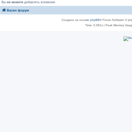
Вы
не можете
добавлять вложения
Васин форум
Создано на основе
phpBB
® Forum Software © ph
Time: 0.061s
| Peak Memory Usage