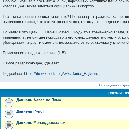
н
е
о
д
о
с
е
н
с
Леоном. Будь то в его мире а -а -ах, нарезанных картинках или о вечн
и
д
с
н
о
л
н
е
о
которая уже может заняться официальным спортом.
ю
н
л
е
б
е
и
м
о
е
е
м
щ
д
ю
у
б
м
д
у
е
н
с
щ
Его таинственная торговая марка ах? После спорта, раздевалка, по -в
у
н
с
н
е
о
е
выжившие говорят, что это из -за его мышц, потому что, когда они стан
с
е
о
и
м
о
н
о
м
о
ю
у
б
и
о
у
б
с
щ
ю
Но нельзя отрицать: '' '' 'Daniel Goated' ''. Будь то в тренажерном зал
б
с
щ
о
е
уверенность, не снимая искусство и его юмор, делают его кем -то, ко
щ
о
е
о
н
е
о
н
б
и
убеждением, играет и смеется, независимо от того, сколько у многих 
н
б
и
щ
ю
и
щ
ю
е
Примечание от одноклассника (L.B)
ю
е
н
н
и
и
ю
Самое раздражающее, где дает
ю
Подробнее:
https://de.wikipedia.org/wiki/Daniel_Rajkovic
1 сообщение • Стра
Похожие т
Даниэль Алвес де Лима
Даниэль Руис II
Даниэль Меландерхьельм