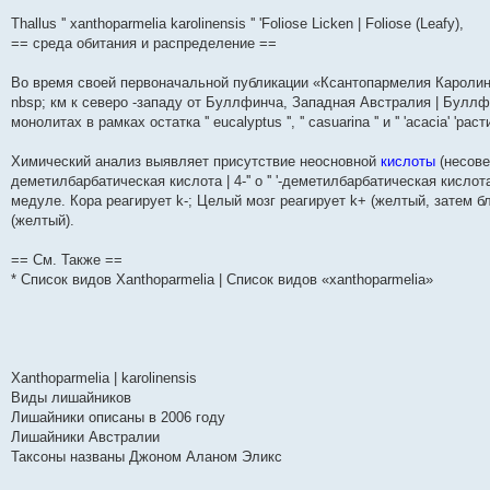
и
д
с
н
о
л
н
е
о
Thallus '' xanthoparmelia karolinensis '' 'Foliose Licken | Foliose (Leafy),
ю
н
л
е
б
е
и
м
о
е
е
м
щ
д
ю
у
б
== среда обитания и распределение ==
м
д
у
е
н
с
щ
у
н
с
н
е
о
е
Во время своей первоначальной публикации «Ксантопармелия Каролине
с
е
о
и
м
о
н
о
м
о
ю
у
б
и
nbsp; км к северо -западу от Буллфинча, Западная Австралия | Буллф
о
у
б
с
щ
ю
монолитах в рамках остатка '' eucalyptus '', '' casuarina '' и '' 'acacia' 'ра
б
с
щ
о
е
щ
о
е
о
н
е
о
н
б
и
Химический анализ выявляет присутствие неосновной
кислоты
(несове
н
б
и
щ
ю
деметилбарбатическая кислота | 4-'' o '' '-деметилбарбатическая кисло
и
щ
ю
е
ю
е
н
медуле. Кора реагирует k-; Целый мозг реагирует k+ (желтый, затем б
н
и
(желтый).
и
ю
ю
== См. Также ==
* Список видов Xanthoparmelia | Список видов «xanthoparmelia»
Xanthoparmelia | karolinensis
Виды лишайников
Лишайники описаны в 2006 году
Лишайники Австралии
Таксоны названы Джоном Аланом Эликс