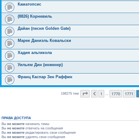
Каматопсис
(8826) Корневиль
Дайан (песня Golden Gate)
Марек Даниэль Ковальски
Хадия альтикола
Уильям Дин (инженер)
Франц Каспар Зен Раффин
Страница
1772
из
7931
1
1770
1771
Пред.
198275 тем
…
ПРАВА ДОСТУПА
Вы
не можете
начинать темы
Вы
не можете
отвечать на сообщения
Вы
не можете
редактировать свои сообщения
Вы
не можете
удалять свои сообщения