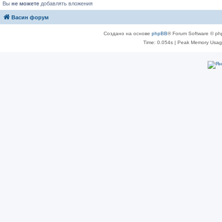
Вы
не можете
добавлять вложения
Васин форум
Создано на основе
phpBB
® Forum Software © ph
Time: 0.054s
| Peak Memory Usage