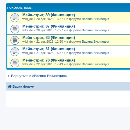
б
о
и
с
щ
с
к
л
е
л
п
е
ПОХОЖИЕ ТЕМЫ
н
е
о
д
Мейн-стрит, 89 (Финляндия)
и
д
с
н
wiki_de
»
20 дек 2025, 13:37
» в форуме
Васина Википедия
ю
н
л
е
е
е
м
Мейн-стрит, 87 (Финляндия)
м
д
у
wiki_de
»
20 дек 2025, 17:27
» в форуме
Васина Википедия
у
н
с
с
е
о
Мейн-стрит, 83 (Финляндия)
о
м
о
wiki_de
»
21 дек 2025, 12:50
» в форуме
Васина Википедия
о
у
б
б
с
Мейн-стрит, 81 (Финляндия)
щ
о
е
wiki_de
»
21 дек 2025, 16:37
» в форуме
Васина Википедия
е
о
н
н
б
и
Мейн-стрит, 78 (Финляндия)
и
щ
ю
wiki_de
»
22 дек 2025, 17:49
» в форуме
Васина Википедия
ю
е
н
и
ю
Вернуться в «Васина Википедия»
Васин форум