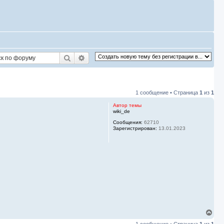
Поиск
Расширенный поиск
1 сообщение • Страница
1
из
1
Автор темы
wiki_de
Сообщения:
62710
Зарегистрирован:
13.01.2023
В
е
1 сообщение • Страница
1
из
1