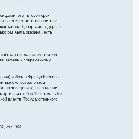
йцарии, этот второй срок
ял на себя ответственность за
возглавлял Департамент дорог и
ько раз была оказана честь
 работал посланником в Сейме.
ции земель к современному
ария) избрало Франца Каспара
том высокопоставленном
ко на заседаниях, накопление
ерти в сентябре 1861 года. Это
ной власти (Государственного
2, стр. 394.