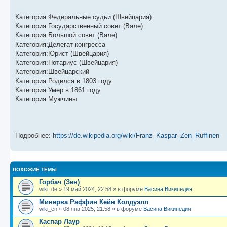
Категория:Федеральные судьи (Швейцария)
Категория:Государственный совет (Вале)
Категория:Большой совет (Вале)
Категория:Делегат конгресса
Категория:Юрист (Швейцария)
Категория:Нотариус (Швейцария)
Категория:Швейцарский
Категория:Родился в 1803 году
Категория:Умер в 1861 году
Категория:Мужчины
Подробнее:
https://de.wikipedia.org/wiki/Franz_Kaspar_Zen_Ruffinen
ПОХОЖИЕ ТЕМЫ
Горбач (Зен)
wiki_de
»
19 май 2024, 22:58
» в форуме
Васина Википедия
Минерва Раффин Кейн Колдуэлл
wiki_en
»
08 янв 2025, 21:58
» в форуме
Васина Википедия
Каспар Лаур