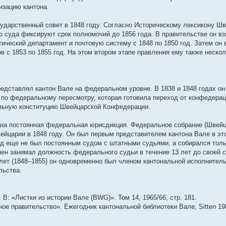
у
п
б
е
м
ю
о
о
д
с
о
н
е
и
изацию кантона.
с
о
щ
д
у
о
с
н
о
б
е
м
к
о
с
е
н
с
б
л
е
о
щ
м
у
п
о
л
н
е
о
щ
е
м
б
е
у
с
о
дарственный совет в 1848 году. Согласно Историческому лексикону Шве
б
е
и
м
о
е
д
у
щ
н
с
о
с
о суда фиксируют срок полномочий до 1856 года. В правительстве он вз
щ
д
ю
у
б
н
н
с
е
и
о
о
л
е
н
с
щ
и
е
о
н
ю
о
б
е
ческий департамент и почтовую систему с 1848 по 1850 год. Затем он 
н
е
о
е
ю
м
о
и
б
щ
д
в с 1853 по 1855 год. На этом втором этапе правления ему также нескол
и
м
о
н
у
б
ю
щ
е
н
ю
у
б
и
с
щ
е
н
е
с
щ
ю
о
е
н
и
м
щ
о
е
о
н
и
ю
у
о
н
б
и
ю
с
б
и
щ
ю
о
дставлял кантон Вале на федеральном уровне. В 1838 и 1848 годах он
щ
ю
е
о
по федеральному пересмотру, которая готовила переход от конфедера
е
н
б
н
и
щ
льную конституцию Швейцарской Конфедерации.
и
ю
е
ю
н
на постоянная федеральная юрисдикция. Федеральное собрание (Швейц
и
ю
йцарии в 1848 году. Он был первым представителем кантона Вале в э
д еще не был постоянным судом с штатными судьями, а собирался толь
 занимал должность федерального судьи в течение 13 лет до своей см
лет (1848–1855) он одновременно был членом кантональной исполнитель
льства.
В: «Листки из истории Вале (BWG)». Том 14, 1965/66, стр. 181.
е правительство». Ежегодник кантональной библиотеки Вале, Sitten 198