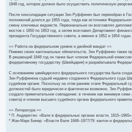
щ
с
к
л
1848 год, которое должно было осуществить политическую реорган
е
л
п
е
н
е
о
д
и
д
с
н
После консолидации ситуации Зен Руффинен был переизбран в Госу
ю
н
л
е
полномочий длился до 1855 года, тогда как источники Федеральног
е
е
м
м
д
у
смену ключевых ведомств. Первоначально он возглавлял дипломати
у
н
с
мостов с 1850 по 1853 год, а затем возглавил Департамент финансо
с
е
о
о
м
о
президента Государственного совета, а именно в 1852 и 1854 годах.
о
у
б
б
с
== Работа на федеральном уровне и двойной мандат ==
щ
о
е
е
о
н
Помимо своих кантональных обязательств, Зен Руффинен также пре
н
б
и
В решающий 1848 год он также был членом Федеральной комиссии 
и
щ
ю
ю
е
федеративному государству (Швейцария) и разрабатывала Федера
н
и
С основанием швейцарского федерального государства была созда
ю
Зен Руффинена судьей недавно созданного Федерального суда Шве
судебном органе. Поскольку на этом раннем этапе Федеральный су
должностей было юридически и фактически возможно. Зен Руффинен
создало примечательное совпадение: в течение как минимум семи 
совета) и членом высшего судебного органа федерального правите
== Литература ==
* П. Андерегген: «Вале в федеральных органах власти, 1815–1965». 
* Жан-Марк Бинер: «Власти Вале 1848–1977/79: кантон и федерально