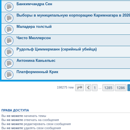
Банкимчандра Сен
Выборы в муниципальную корпорацию Каримнагара в 2026 
Маладера толстый
Чисто Мюллерсон
Рудольф Циммерманн (серийный убийца)
Антонина Каньельес
Платформенный Крик
Страница
1287
из
7931
1
1285
1286
Пред.
198275 тем
…
ПРАВА ДОСТУПА
Вы
не можете
начинать темы
Вы
не можете
отвечать на сообщения
Вы
не можете
редактировать свои сообщения
Вы
не можете
удалять свои сообщения