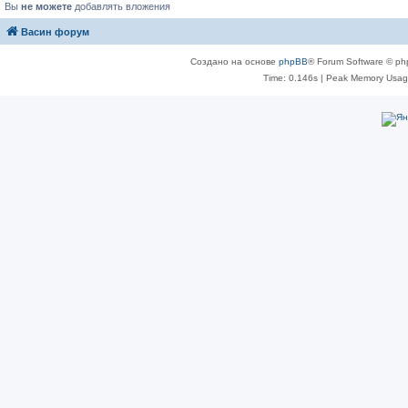
Вы
не можете
добавлять вложения
Васин форум
Создано на основе
phpBB
® Forum Software © ph
Time: 0.146s
| Peak Memory Usage