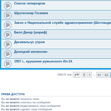
Список гиперкаров
Шрутисихар Госвами
Закон о Национальной службе здравоохранения (Шотландия)
Билл Декер (шериф)
Дасивальгус утром
Донецкий мегаполис
1957 г., крушение румынского Ил-14.
Страница
63
из
793
1
61
62
Пред.
198275 тем
…
ПРАВА ДОСТУПА
Вы
не можете
начинать темы
Вы
не можете
отвечать на сообщения
Вы
не можете
редактировать свои сообщения
Вы
не можете
удалять свои сообщения