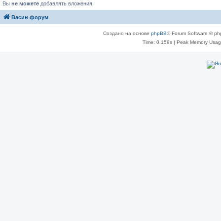
Вы
не можете
добавлять вложения
Васин форум
Создано на основе
phpBB
® Forum Software © ph
Time: 0.159s
| Peak Memory Usage