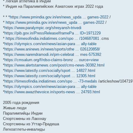
* Легкая атлетика в Индии
и
д
с
н
о
л
н
е
о
* Индия на Паралимпийских Азиатских играх 2022 года
ю
н
л
е
б
е
и
м
о
е
е
м
щ
д
ю
у
б
м
д
у
е
н
с
щ
* * *
https://www.pmindia.gov.in/en/news_upda ... games-2022
/
у
н
с
н
е
о
е
*
https://www.pmindia.gov.in/en/news_upda ... games-2022
/
с
е
о
и
м
о
н
о
м
о
ю
у
б
и
*
https://www.paralympic.org/shreyansh-trivedi
о
у
б
с
щ
ю
*
https://pib.gov.in/PressReleaseIframePa ... ID=1971229
б
с
щ
о
е
щ
о
е
о
н
*
https://timesofindia.indiatimes.com/spo ... /104687081
.cms
е
о
н
б
и
*
https://olympics.com/en/news/asian-para ... ally-table
н
б
и
щ
ю
*
https://www.aninews.in/news/sports/othe ... 026120858/
и
щ
ю
е
ю
е
н
*
https://www.narendramodi.in/pm-celebrat ... mes-575392
н
и
*
https://cmsalum.org/f/rdso-claims-bronz ... ource=view
и
ю
*
https://www.alertstarnews.com/post/cms-news-30382.html
ю
*
https://www.latestly.com/socially/sport ... 14827.html
*
https://www.latestly.com/socially/sport ... 12305.html
*
https://timesofindia.indiatimes.com/spo ... -73-medals
/articleshow/10471
*
https://olympics.com/en/news/asian-para ... ally-table
*
https://www.awazthevoice.in/sports-news ... 24793.html
2005 года рождения
Живые люди
Паралимпийцы Индии
Спортсмены из Лакхнау
Спортсмены из Уттар-Прадеша
Легкоатлеты-инвалиды