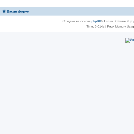
Васин форум
Создано на основе
phpBB
® Forum Software © ph
Time: 0.014s
| Peak Memory Usage