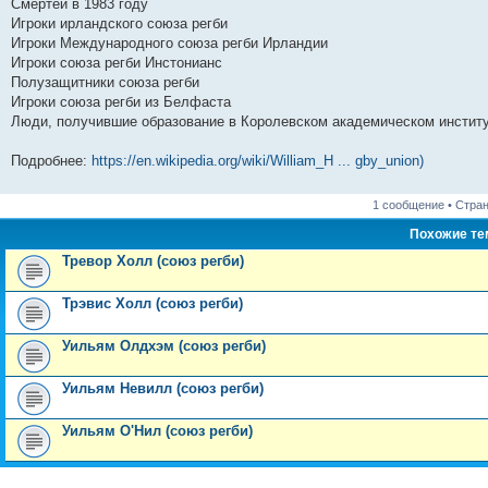
Смертей в 1983 году
и
д
с
н
о
л
н
е
о
Игроки ирландского союза регби
ю
н
л
е
б
е
и
м
о
е
е
м
щ
д
ю
у
б
Игроки Международного союза регби Ирландии
м
д
у
е
н
с
щ
Игроки союза регби Инстонианс
у
н
с
н
е
о
е
Полузащитники союза регби
с
е
о
и
м
о
н
о
м
о
ю
у
б
и
Игроки союза регби из Белфаста
о
у
б
с
щ
ю
Люди, получившие образование в Королевском академическом инстит
б
с
щ
о
е
щ
о
е
о
н
е
о
н
б
и
Подробнее:
https://en.wikipedia.org/wiki/William_H ... gby_union)
н
б
и
щ
ю
и
щ
ю
е
ю
е
н
1 сообщение • Стра
н
и
и
ю
Похожие т
ю
Тревор Холл (союз регби)
Трэвис Холл (союз регби)
Уильям Олдхэм (союз регби)
Уильям Невилл (союз регби)
Уильям О'Нил (союз регби)