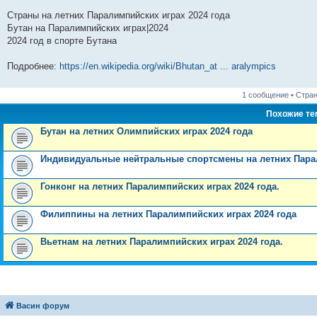
и
д
с
н
о
л
н
е
о
Страны на летних Паралимпийских играх 2024 года
ю
н
л
е
б
е
и
м
о
е
е
м
щ
д
ю
у
б
Бутан на Паралимпийских играх|2024
м
д
у
е
н
с
щ
2024 год в спорте Бутана
у
н
с
н
е
о
е
с
е
о
и
м
о
н
о
м
о
ю
у
б
и
Подробнее:
https://en.wikipedia.org/wiki/Bhutan_at ... aralympics
о
у
б
с
щ
ю
б
с
щ
о
е
щ
о
е
о
н
1 сообщение • Стра
е
о
н
б
и
н
б
и
щ
ю
Похожие т
и
щ
ю
е
ю
е
н
Бутан на летних Олимпийских играх 2024 года
н
и
и
ю
ю
Индивидуальные нейтральные спортсмены на летних Парал
Гонконг на летних Паралимпийских играх 2024 года.
Филиппины на летних Паралимпийских играх 2024 года
Вьетнам на летних Паралимпийских играх 2024 года.
Васин форум