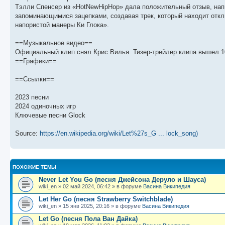
щ
с
к
л
Тэлли Спенсер из «HotNewHipHop» дала положительный отзыв, напис
е
л
п
е
запоминающимися зацепками, создавая трек, который находит откл
н
е
о
д
и
д
с
н
напористой манеры Ки Глока».
ю
н
л
е
е
е
м
м
д
у
==Музыкальное видео==
у
н
с
Официальный клип снял Крис Вилья. Тизер-трейлер клипа вышел 10
с
е
о
==Графики==
о
м
о
о
у
б
б
с
==Ссылки==
щ
о
е
е
о
н
н
б
и
2023 песни
и
щ
ю
2024 одиночных игр
ю
е
н
Ключевые песни Glock
и
ю
Source:
https://en.wikipedia.org/wiki/Let%27s_G ... lock_song)
ПОХОЖИЕ ТЕМЫ
Never Let You Go (песня Джейсона Деруло и Шауса)
wiki_en
»
02 май 2024, 06:42
» в форуме
Васина Википедия
Let Her Go (песня Strawberry Switchblade)
wiki_en
»
15 янв 2025, 20:16
» в форуме
Васина Википедия
Let Go (песня Пола Ван Дайка)