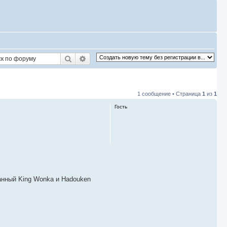
Поиск
Расширенный поиск
1 сообщение • Страница
1
из
1
Гость
ванный King Wonka и Hadouken