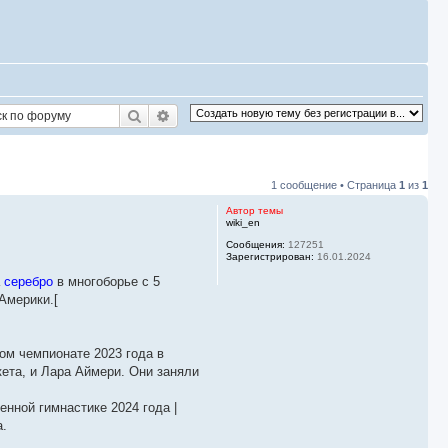
Поиск
Расширенный поиск
1 сообщение • Страница
1
из
1
Автор темы
wiki_en
Сообщения:
127251
Зарегистрирован:
16.01.2024
а
серебро
в многоборье с 5
Америки.[
ом чемпионате 2023 года в
кета, и Лара Аймери. Они заняли
нной гимнастике 2024 года |
а.