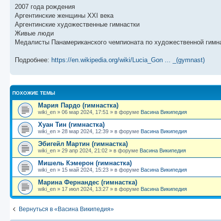
б
о
и
с
2007 года рождения
щ
с
к
л
е
л
п
е
Аргентинские женщины XXI века
н
е
о
д
Аргентинские художественные гимнастки
и
д
с
н
Живые люди
ю
н
л
е
е
е
м
Медалисты Панамериканского чемпионата по художественной гимн
м
д
у
у
н
с
с
е
о
Подробнее:
https://en.wikipedia.org/wiki/Lucia_Gon ... _(gymnast)
о
м
о
о
у
б
б
с
щ
о
е
е
о
н
ПОХОЖИЕ ТЕМЫ
н
б
и
и
щ
ю
Мария Пардо (гимнастка)
ю
е
wiki_en
»
06 мар 2024, 17:51
» в форуме
Васина Википедия
н
и
Хуан Тин (гимнастка)
ю
wiki_en
»
28 мар 2024, 12:39
» в форуме
Васина Википедия
Эбигейл Мартин (гимнастка)
wiki_en
»
29 апр 2024, 21:02
» в форуме
Васина Википедия
Мишель Кэмерон (гимнастка)
wiki_en
»
15 май 2024, 15:23
» в форуме
Васина Википедия
Марина Фернандес (гимнастка)
wiki_en
»
17 июл 2024, 13:27
» в форуме
Васина Википедия
Вернуться в «Васина Википедия»