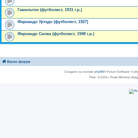
Гамильтон (футболист, 1931 г.р.)
Фернандо Уртадо (футболист, 1927)
Фернандо Силва (футболист, 1948 г.р.)
Васин форум
Создано на основе
phpBB
® Forum Software © ph
Time: 0.015s
| Peak Memory Usage