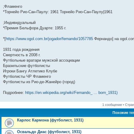
н
е
о
д
о
с
е
н
с
;Фламенго
и
д
с
н
о
л
н
е
о
ю
н
л
е
б
е
и
м
о
*Торнейо Рио-Сан-Паулу: 1961 Торнейо Рио-Сан-Паулу|1961
е
е
м
щ
д
ю
у
б
м
д
у
е
н
с
щ
;Индивидуальный
у
н
с
н
е
о
е
с
е
о
и
м
о
н
*Премия Бельфора Дуарте: 1955 г.
о
м
о
ю
у
б
и
о
у
б
с
щ
ю
б
с
щ
о
е
*[
https://www.ogol.com.br/jogador/fernando/1057785
Фернандо] на ogol.co
щ
о
е
о
н
е
о
н
б
и
1931 года рождения
н
б
и
щ
ю
и
щ
ю
е
Смертность в 2008 г.
ю
е
н
Футбольные вратари мужской ассоциации
н
и
Бразильские футболисты
и
ю
ю
Игроки Бангу Атлетико Клубе
Футболисты ЧР Фламенго
Футболисты из Рио-де-Жанейро (город)
Подробнее:
https://en.wikipedia.org/wiki/Fernando_ ... born_1931)
1 сообщение • Стра
Похожие т
Карлос Кармона (футболист, 1931)
Освальдо Диас (футболист, 1931)