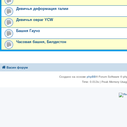
Девичья деформация талии
Девичья овраг YCW
Башня Гаучо
Часовая башня, Билдестон
Васин форум
Создано на основе
phpBB
® Forum Software © ph
Time: 0.013s
| Peak Memory Usage