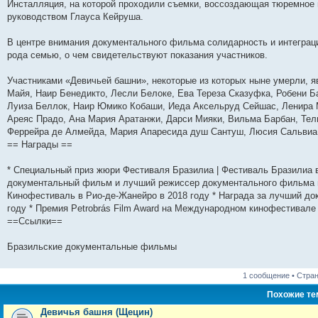
Инсталляция, на которой проходили съемки, воссоздающая тюремное 
руководством Глауса Кейруша.
В центре внимания документального фильма солидарность и интеграц
рода семью, о чем свидетельствуют показания участников.
Участниками «Девичьей башни», некоторые из которых ныне умерли, 
Майя, Наир Бенедикто, Лесли Белоке, Ева Тереза ​​Сказуфка, Робени 
Луиза Беллок, Наир Юмико Кобаши, Иеда Аксельруд Сейшас, Ленира 
Ареяс Прадо, Ана Мария Аратанжи, Дарси Мияки, Вильма Барбан, Тел
Феррейра де Алмейда, Мария Апаресида душ Сантуш, Люсия Сальвиа 
== Награды ==
* Специальный приз жюри Фестиваля Бразилиа | Фестиваль Бразилиа 
документальный фильм и лучший режиссер документального фильма 
Кинофестиваль в Рио-де-Жанейро в 2018 году * Награда за лучший 
году * Премия Petrobrás Film Award на Международном кинофестивале 
==Ссылки==
Бразильские документальные фильмы
1 сообщение • Стра
Похожие т
Девичья башня (Щецин)