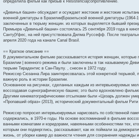
н
е
о
д
о
с
е
н
с
определила фильм как призыв к Resistencia|сопротивлению.
и
д
с
н
о
л
н
е
о
ю
н
л
е
б
е
и
м
о
«Девичья башня» обсуждает и осуждает жестокие и жестокие испытан
е
е
м
щ
д
ю
у
б
м
д
у
е
н
с
щ
военной диктатуры в Бразилии|Бразильской военной диктатуры (1964-
у
н
с
н
е
о
е
заключенных в тюрьму женщин. из которых выделяется бывший през
с
е
о
и
м
о
н
о
м
о
ю
у
б
и
Премьера «Девичьей башни» состоялась 25 сентября 2019 года в кинот
о
у
б
с
щ
ю
Санту|Уфес, на ней присутствовала Дилма Руссефф. После театральн
б
с
щ
о
е
апреля 2020 года на канале Canal Brasil.
щ
о
е
о
н
е
о
н
б
и
н
б
и
щ
ю
== Краткое описание ==
и
щ
ю
е
В документальном фильме рассказывается история женщин, которые п
ю
е
н
н
и
Бразилии | военного режима и были заключены в так называемую Деви
и
ю
тюрьме Тирадентис в Сан-Паулу. , снесен в 1972 году.
ю
Режиссер Сюзанна Лира заинтересовалась этой конкретной тюрьмой, 
важную роль в истории Бразилии.
Основанное на рисунках, сделанных каждым из интервьюируемых мело
воссоздавая сценографическую башню; это было вдохновлено фильмом
Другими кинематографическими отсылками были «Цезарь должен умерет
«Пропавший образ» (2013), исторический документальный фильм Рити 
Режиссер попросил интервьюируемых нарисовать по собственной памят
содержались, в 1970-е годы. На основе воспоминаний в фильме воссоз
ванными комнатами и коридорами, навеянными особенностями тех, кт
которым они подверглись, рассказывают, как их поймали за демократ
жизнь, от уборки камер до важности чтения для сохранения надежды и