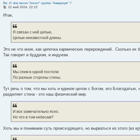
Re: О чём песня "Ангел" группы "Аквариум" ?
и
д
с
н
о
л
н
е
о
С
22 май 2024, 22:15
ю
н
л
е
б
е
и
м
о
о
е
е
м
щ
д
ю
у
б
о
Итак,
м
д
у
е
н
с
щ
б
у
н
с
н
е
о
е
щ
с
е
о
и
м
о
н
е
о
м
о
ю
у
б
и
н
о
у
б
с
щ
ю
Я связан с ней цепью,
и
б
с
щ
о
е
е
Цепью неизвестной длины.
щ
о
е
о
н
е
о
н
б
и
н
б
и
щ
ю
Это не что иное, как цепочка кармических перерождений.. Сколько их б
и
щ
ю
е
Так говорит и буддизм, и индуизм.
ю
е
н
н
и
и
ю
ю
Мы спим в одной постели
По разные стороны стены.
Тут речь о том, что мы хоть и единое целое с Богом, его Благодатью
разделяет стена - это наш физический мир.
И все замечательно ясно,
Но что в том небесам?
Хоть мы и понимаем суть происходящего, но вырваться из этого (из к