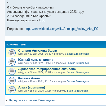
щ
с
к
л
*
е
л
п
е
н
е
о
д
Футбольные клубы Калифорнии
и
д
с
н
Ассоциация футбольных клубов создана в 2023 году
ю
н
л
е
2023 заведения в Калифорнии
е
е
м
м
д
у
Команды первой лиги USL
у
н
с
с
е
о
о
м
о
Подробнее:
https://en.wikipedia.org/wiki/Antelope_Valley_Alta_FC
о
у
б
б
с
щ
о
е
е
о
н
н
б
и
ПОХОЖИЕ ТЕМЫ
и
щ
ю
ю
е
Станция Антилопа-Вэлли
н
wiki_en
»
27 дек 2025, 16:49
» в форуме
Васина Википедия
и
ю
Южный лунь антилопа
wiki_de
»
22 авг 2024, 09:57
» в форуме
Васина Википедия
Эфиопская гофрированная антилопа
wiki_de
»
27 авг 2024, 21:04
» в форуме
Васина Википедия
Капанга Альта
wiki_en
»
26 окт 2024, 12:13
» в форуме
Васина Википедия
Альта (компания)
wiki_en
»
15 сен 2025, 14:16
» в форуме
Васина Википедия
Вернуться в «Васина Википедия»