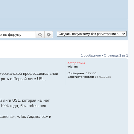
Поиск
Расширенный поиск
1 сообщение • Страница
1
из
1
Автор темы
wiki_en
Американской профессиональной
Сообщения:
127251
Зарегистрирован:
16.01.2024
рать в Первой лиге USL,
 лиги USL, которая начнет
1994 года, был объявлен
рселона», «Лос-Анджелес» и