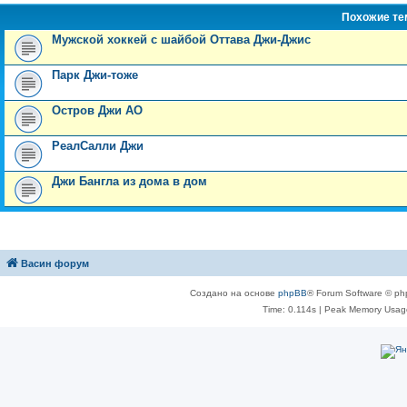
Похожие т
Мужской хоккей с шайбой Оттава Джи-Джис
Парк Джи-тоже
Остров Джи АО
РеалСалли Джи
Джи Бангла из дома в дом
Васин форум
Создано на основе
phpBB
® Forum Software © ph
Time: 0.114s
| Peak Memory Usage