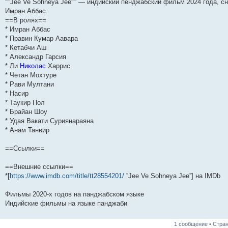
'''''Jee Ve Sohneya Jee''''' — индийский пенджабский фильм 2024 года
и
д
с
н
о
л
н
е
о
Имран Аббас.
ю
н
л
е
б
е
и
м
о
е
е
м
щ
д
ю
у
б
==В ролях==
м
д
у
е
н
с
щ
* Имран Аббас
у
н
с
н
е
о
е
* Правин Кумар Аавара
с
е
о
и
м
о
н
о
м
о
ю
у
б
и
* Кетабчи Аш
о
у
б
с
щ
ю
* Александр Гарсия
б
с
щ
о
е
щ
о
е
о
н
* Ли
Николас
Харрис
е
о
н
б
и
* Четан Мохтуре
н
б
и
щ
ю
* Рави Мултани
и
щ
ю
е
ю
е
н
* Насир
н
и
* Таукир Пол
и
ю
* Брайан Шоу
ю
* Удая Вакати Суриянараяна
* Анам Танвир
==Ссылки==
==Внешние ссылки==
*[
https://www.imdb.com/title/tt28554201/
''Jee Ve Sohneya Jee''] на IMDb
Фильмы 2020-х годов на панджабском языке
Индийские фильмы на языке панджаби
1 сообщение • Стра