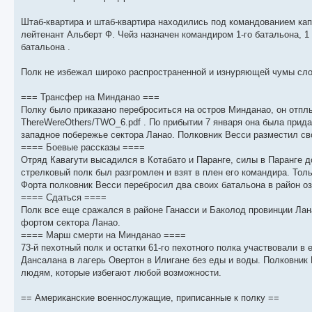
б
о
и
с
щ
с
к
л
е
л
п
е
Штаб-квартира и штаб-квартира находились под командованием кап
н
е
о
д
лейтенант Альберт Ф. Чейз назначен командиром 1-го батальона, 1 
и
д
с
н
батальона .
ю
н
л
е
е
е
м
м
д
у
Полк не избежал широко распространенной и изнуряющей чумы слом
у
н
с
с
е
о
о
м
о
=== Трансфер на Минданао ===
о
у
б
Полку было приказано переброситься на остров Минданао, он отплы
б
с
щ
о
е
ThereWereOthers/TWO_6.pdf . По прибытии 7 января она была прида
е
о
н
западное побережье сектора Ланао. Полковник Весси разместил св
н
б
и
и
щ
ю
==== Боевые рассказы ====
ю
е
Отряд Кавагути высадился в Котабато и Паранге, силы в Паранге д
н
стрелковый полк был разгромлен и взят в плен его командира. Тол
и
ю
Форта полковник Весси перебросил два своих батальона в район оз
==== Сдаться ====
Полк все еще сражался в районе Ганасси и Баколод провинции Лана
фортом сектора Ланао.
==== Марш смерти на Минданао ====
73-й пехотный полк и остатки 61-го пехотного полка участвовали 
Дансалана в лагерь Овертон в Илигане без еды и воды. Полковник
людям, которые избегают любой возможности.
== Американские военнослужащие, приписанные к полку ==