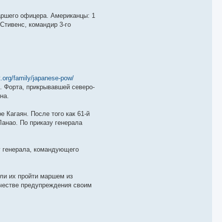
аршего офицера. Американцы: 1
 Стивенс, командир 3-го
.org/family/japanese-pow/
. Форта, прикрывавшей северо-
на.
 Кагаян. После того как 61-й
Ланао. По приказу генерала
иг генерала, командующего
или их пройти маршем из
ачестве предупреждения своим