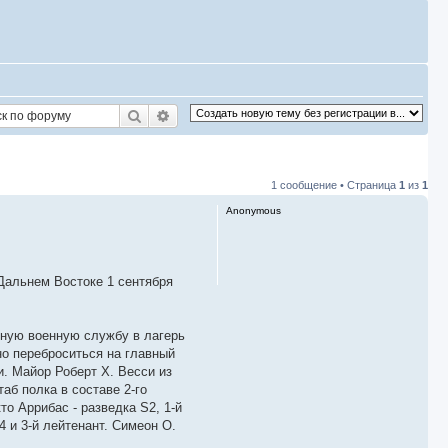
Поиск
Расширенный поиск
1 сообщение • Страница
1
из
1
Anonymous
Дальнем Востоке 1 сентября
ьную военную службу в лагерь
но переброситься на главный
и. Майор Роберт Х. Весси из
аб полка в составе 2-го
о Аррибас - разведка S2, 1-й
 и 3-й лейтенант. Симеон О.