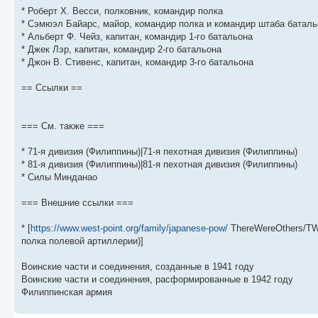
* Роберт Х. Весси, полковник, командир полка
* Сэмюэл Байарс, майор, командир полка и командир штаба баталь
* Альберт Ф. Чейз, капитан, командир 1-го батальона
* Джек Лэр, капитан, командир 2-го батальона
* Джон В. Стивенс, капитан, командир 3-го батальона
== Ссылки ==
=== См. также ===
* 71-я дивизия (Филиппины)|71-я пехотная дивизия (Филиппины)
* 81-я дивизия (Филиппины)|81-я пехотная дивизия (Филиппины)
* Силы Минданао
=== Внешние ссылки ===
* [
https://www.west-point.org/family/japanese-pow/
ThereWereOthers/TW
полка полевой артиллерии)]
Воинские части и соединения, созданные в 1941 году
Воинские части и соединения, расформированные в 1942 году
Филиппинская армия