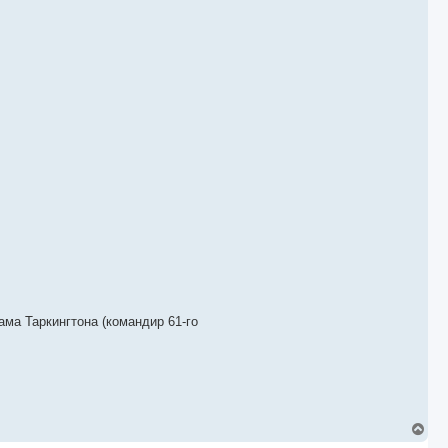
ма Таркингтона (командир 61-го
В
е