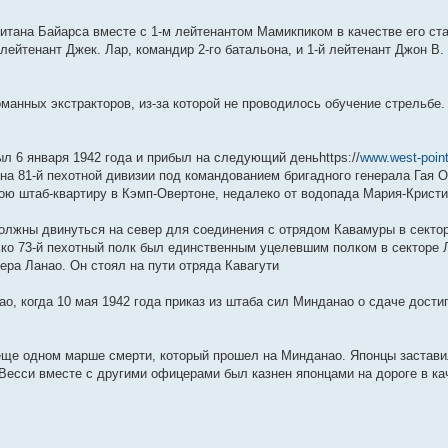
м
к
ю
о
л
е
и
с
п
е
у
о
д
н
у
п
б
е
м
ю
о
о
д
с
о
н
е
с
о
щ
д
у
о
с
н
о
б
е
м
итана Байарса вместе с 1-м лейтенантом Мамикпиком в качестве его ст
о
с
е
н
с
б
л
е
о
щ
м
у
лейтенант Джек. Лар, командир 2-го батальона, и 1-й лейтенант Джон В.
о
л
н
е
о
щ
е
м
б
е
у
с
б
е
и
м
о
е
д
у
щ
н
с
о
щ
д
ю
у
б
н
н
с
е
и
о
о
е
н
с
щ
и
е
о
н
ю
о
б
анных экстракторов, из-за которой не проводилось обучение стрельбе.
н
е
о
е
ю
м
о
и
б
щ
и
м
о
н
у
б
ю
щ
е
ю
у
б
и
с
щ
е
н
с
щ
ю
о
е
н
и
л 6 января 1942 года и прибыл на следующий деньhttps://
www.west-point
щ
о
е
о
н
и
ю
о
н
б
и
ю
на 81-й пехотной дивизии под командованием бригадного генерала Гая О
б
и
щ
ю
ою штаб-квартиру в Кэмп-Овертоне, недалеко от водопада Мария-Кристи
щ
ю
е
е
н
н
и
олжны двинуться на север для соединения с отрядом Кавамуры в секторе
и
ю
ько 73-й пехотный полк был единственным уцелевшим полком в секторе 
ю
ера Ланао. Он стоял на пути отряда Кавагути
о, когда 10 мая 1942 года приказ из штаба сил Минданао о сдаче дост
в еще одном марше смерти, который прошел на Минданао. Японцы застав
 Весси вместе с другими офицерами был казнен японцами на дороге в к