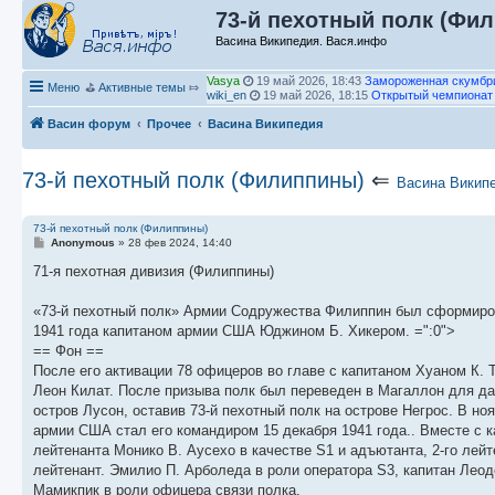
73-й пехотный полк (Фи
Васина Википедия. Вася.инфо
Vasya
19 май 2026, 18:43
Замороженная скумбри
Меню
⛳
Активные темы
⤇
wiki_en
19 май 2026, 18:15
Открытый чемпионат 
П
е
Васин форум
Прочее
wiki_en
Васина Википедия
19 май 2026, 18:13
Слотин (значения)
р
wiki_en
19 май 2026, 18:13
2022–23 Бери ФК сез
е
wiki_en
19 май 2026, 18:10
й
Чемпионат мира по водным видам спорта среди му
73-й пехотный полк (Филиппины)
⇐
т
водному поло
Васина Викип
и
П
к
е
wiki_en
19 май 2026, 18:10
2026 Кошице Опен
п
р
wiki_en
19 май 2026, 18:10
Церковь Святой Мари
73-й пехотный полк (Филиппины)
о
е
wiki_en
19 май 2026, 18:09
Pegasus V/Andromeda
С
Anonymous
»
28 фев 2024, 14:40
с
й
wiki_en
19 май 2026, 18:08
Группа Святого Себа
о
л
т
wiki_en
19 май 2026, 18:06
Оставь им цветок
о
71-я пехотная дивизия (Филиппины)
е
и
б
wiki_en
19 май 2026, 18:06
Филип Дж. Фэллон мл
щ
д
к
wiki_en
19 май 2026, 18:05
Центурион Челлендже
е
«73-й пехотный полк» Армии Содружества Филиппин был сформиров
н
п
wiki_en
19 май 2026, 18:04
2026 Centurion Challe
н
е
о
wiki_en
19 май 2026, 18:01
Центурион Челлендже
1941 года капитаном армии США Юджином Б. Хикером. =":0">
и
м
с
т
wiki_en
19 май 2026, 17:59
Мридул Кумар Дутта
е
== Фон ==
у
л
П
wiki_en
19 май 2026, 17:59
Галерея Миллера
с
е
П
е
к
wiki_en
19 май 2026, 17:54
Логан Хьюстон
После его активации 78 офицеров во главе с капитаном Хуаном К.
о
д
е
р
wiki_de
19 май 2026, 17:53
Гонка Ле Кастелле на
Леон Килат. После призыва полк был переведен в Магаллон для да
о
н
р
е
wiki_en
19 май 2026, 17:53
Мэриен Дж. Фабер
остров Лусон, оставив 73-й пехотный полк на острове Негрос. В но
б
е
е
П
й
Гость_856
03 июл 2026, 20:56
Сергей Трейл
щ
м
й
е
т
армии США стал его командиром 15 декабря 1941 года.. Вместе с к
е
у
т
р
и
лейтенанта Монико В. Аусехо в качестве S1 и адъютанта, 2-го лей
н
с
и
е
к
и
о
к
й
п
лейтенант. Эмилио П. Арболеда в роли оператора S3, капитан Леод
ю
о
п
т
о
Мамикпик в роли офицера связи полка.