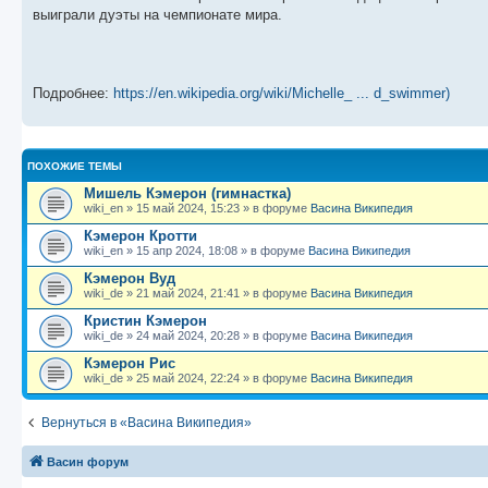
щ
с
к
л
выиграли дуэты на чемпионате мира.
е
л
п
е
н
е
о
д
и
д
с
н
ю
н
л
е
е
е
м
м
д
у
Подробнее:
https://en.wikipedia.org/wiki/Michelle_ ... d_swimmer)
у
н
с
с
е
о
о
м
о
о
у
б
б
с
ПОХОЖИЕ ТЕМЫ
щ
о
е
е
о
н
Мишель Кэмерон (гимнастка)
н
б
и
wiki_en
»
15 май 2024, 15:23
» в форуме
Васина Википедия
и
щ
ю
ю
е
Кэмерон Кротти
н
wiki_en
»
15 апр 2024, 18:08
» в форуме
Васина Википедия
и
ю
Кэмерон Вуд
wiki_de
»
21 май 2024, 21:41
» в форуме
Васина Википедия
Кристин Кэмерон
wiki_de
»
24 май 2024, 20:28
» в форуме
Васина Википедия
Кэмерон Рис
wiki_de
»
25 май 2024, 22:24
» в форуме
Васина Википедия
Вернуться в «Васина Википедия»
Васин форум