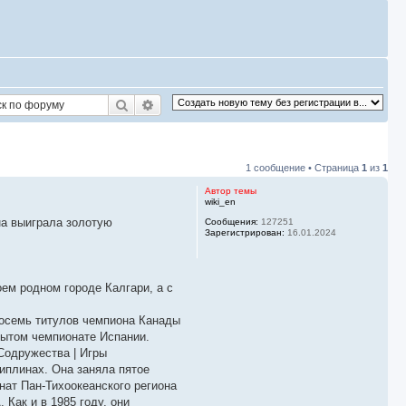
Поиск
Расширенный поиск
1 сообщение • Страница
1
из
1
Автор темы
wiki_en
Она выиграла золотую
Сообщения:
127251
Зарегистрирован:
16.01.2024
ем родном городе Калгари, а с
восемь титулов чемпиона Канады
рытом чемпионате Испании.
Содружества | Игры
иплинах. Она заняла пятое
нат Пан-Тихоокеанского региона
Как и в 1985 году, они