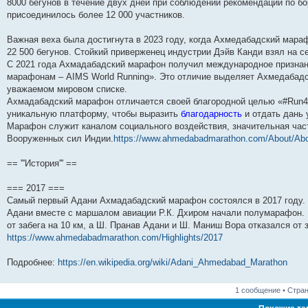
8000 бегунов в течение двух дней при соблюдении рекомендаций по б
и
д
с
н
о
л
н
е
о
присоединилось более 12 000 участников.
ю
н
л
е
б
е
и
м
о
е
е
м
щ
д
ю
у
б
м
д
у
е
н
с
щ
Важная веха была достигнута в 2023 году, когда Ахмедабадский мара
у
н
с
н
е
о
е
22 500 бегунов. Стойкий приверженец индустрии Дэйв Канди взял на се
с
е
о
и
м
о
н
о
м
о
ю
у
б
и
С 2021 года Ахмадабадский марафон получил международное признани
о
у
б
с
щ
ю
марафонам – AIMS World Running». Это отличие выделяет Ахмедабадс
б
с
щ
о
е
щ
о
е
о
н
уважаемом мировом списке.
е
о
н
б
и
Ахмадабадский марафон отличается своей благородной целью «#Run4O
н
б
и
щ
ю
уникальную платформу, чтобы выразить
благодарность
и отдать дань
и
щ
ю
е
ю
е
н
Марафон служит каналом социального воздействия, значительная част
н
и
Вооруженных сил Индии.
https://www.ahmedabadmarathon.com/About/Ab
и
ю
ю
== '''История''' ==
=== 2017 ===
Самый первый Адани Ахмадабадский марафон состоялся в 2017 году. 
Адани вместе с маршалом авиации Р.К. Дхиром начали полумарафон.
от забега на 10 км, а Ш. Пранав Адани и Ш. Маниш Вора отказался от з
https://www.ahmedabadmarathon.com/Highlights/2017
Подробнее:
https://en.wikipedia.org/wiki/Adani_Ahmedabad_Marathon
1 сообщение • Стра