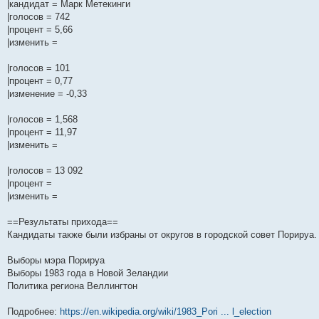
|кандидат = Марк Метекинги
|голосов = 742
|процент = 5,66
|изменить =
|голосов = 101
|процент = 0,77
|изменение = -0,33
|голосов = 1,568
|процент = 11,97
|изменить =
|голосов = 13 092
|процент =
|изменить =
==Результаты прихода==
Кандидаты также были избраны от округов в городской совет Порируа.
Выборы мэра Порируа
Выборы 1983 года в Новой Зеландии
Политика региона Веллингтон
Подробнее:
https://en.wikipedia.org/wiki/1983_Pori ... l_election