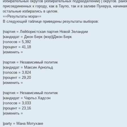
избирательных округов (избирательных подразделений) | округов. рай
и
д
с
н
о
л
н
е
о
присоединенных к городу, как в Таупо, так и в заливе Пукеруа, начиная
ю
н
л
е
б
е
и
м
о
е
е
м
щ
д
ю
у
б
остальные избирались в целом.
м
д
у
е
н
с
щ
==Результаты мэра==
у
н
с
н
е
о
е
В следующей таблице приведены результаты выборов:
с
е
о
и
м
о
н
о
м
о
ю
у
б
и
о
у
б
с
щ
ю
|партия = Лейбористская партия Новой Зеландии
б
с
щ
о
е
щ
о
е
о
н
|кандидат = Джон Берк (мэр)|Джон Берк
е
о
н
б
и
|голосов = 5,392
н
б
и
щ
ю
|процент = 41,18
и
щ
ю
е
ю
е
н
|изменить =
н
и
и
ю
|партия = Независимый политик
ю
|кандидат = Максин Арнольд
|голосов = 3,824
|процент = 29,20
|изменить =
|партия = Независимый политик
|кандидат = Чарльз Хадсон
|голосов = 3,033
|процент = 23,16
|изменить =
|party = Мана Мотухаке