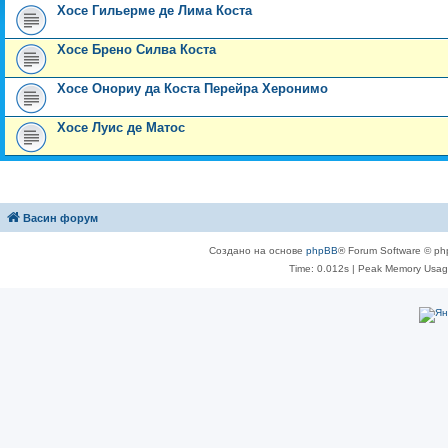
Хосе Гильерме де Лима Коста
Хосе Брено Силва Коста
Хосе Онориу да Коста Перейра Херонимо
Хосе Луис де Матос
Васин форум
Создано на основе
phpBB
® Forum Software © ph
Time: 0.012s
| Peak Memory Usage