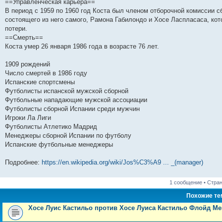
==Управленческая карьера==
н
е
о
д
о
с
е
н
с
В период с 1959 по 1960 год Коста был членом отборочной комиссии с
и
д
с
н
о
л
н
е
о
ю
н
л
е
б
е
и
м
о
состоящего из него самого, Рамона Габилондо и Хосе Ласпласаса, ко
е
е
м
щ
д
ю
у
б
потери.
м
д
у
е
н
с
щ
у
н
с
н
е
о
е
==Смерть==
с
е
о
и
м
о
н
Коста умер 26 января 1986 года в возрасте 76 лет.
о
м
о
ю
у
б
и
о
у
б
с
щ
ю
б
с
щ
о
е
1909 рождений
щ
о
е
о
н
Число смертей в 1986 году
е
о
н
б
и
Испанские спортсмены
н
б
и
щ
ю
и
щ
ю
е
Футболисты испанской мужской сборной
ю
е
н
Футбольные нападающие мужской ассоциации
н
и
и
ю
Футболисты сборной Испании среди мужчин
ю
Игроки Ла Лиги
Футболисты Атлетико Мадрид
Менеджеры сборной Испании по футболу
Испанские футбольные менеджеры
Подробнее:
https://en.wikipedia.org/wiki/Jos%C3%A9 ... _(manager)
1 сообщение • Стра
Похожие т
Хосе Луис Кастильо против Хосе Луиса Кастильо Флойд М