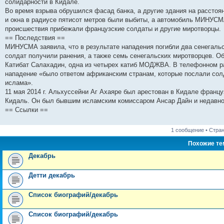
н
е
о
д
о
с
е
н
с
солидарности в Кидале.
и
д
с
н
о
л
н
е
о
Во время взрыва обрушился фасад банка, а другие здания на расстоя
ю
н
л
е
б
е
и
м
о
и окна в радиусе пятисот метров были выбиты, а автомобиль МИНУСМ
е
е
м
щ
д
ю
у
б
м
д
у
е
н
с
щ
происшествия прибежали французские солдаты и другие миротворцы.
у
н
с
н
е
о
е
== Последствия ==
с
е
о
и
м
о
н
МИНУСМА заявила, что в результате нападения погибли два сенегальс
о
м
о
ю
у
б
и
о
у
б
с
щ
ю
солдат получили ранения, а также семь сенегальских миротворцев. Об
б
с
щ
о
е
Катибат Салахадин, одна из четырех катиб МОДЖВА. В телефонном раз
щ
о
е
о
н
е
о
н
б
и
нападение «было ответом африканским странам, которые послали со
н
б
и
щ
ю
ислама».
и
щ
ю
е
11 мая 2014 г. Альхуссейни Аг Ахаяре был арестован в Кидале францу
ю
е
н
н
и
Кидаль. Он был бывшим исламским комиссаром Ансар Дайн и недавно
и
ю
== Ссылки ==
ю
1 сообщение • Стра
Похожие т
Декабрь
Детти декабрь
Список биографий/декабрь
Список биографий/декабрь