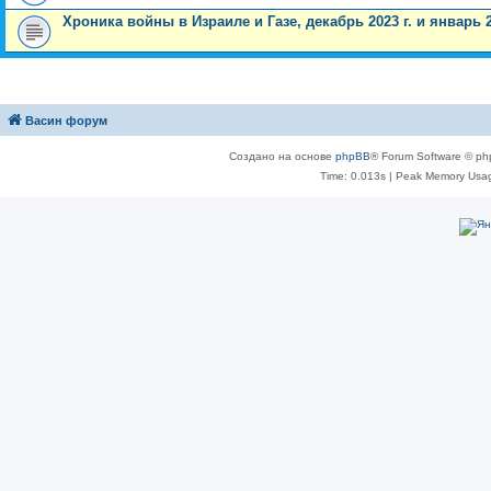
Хроника войны в Израиле и Газе, декабрь 2023 г. и январь 2
Васин форум
Создано на основе
phpBB
® Forum Software © ph
Time: 0.013s
| Peak Memory Usag