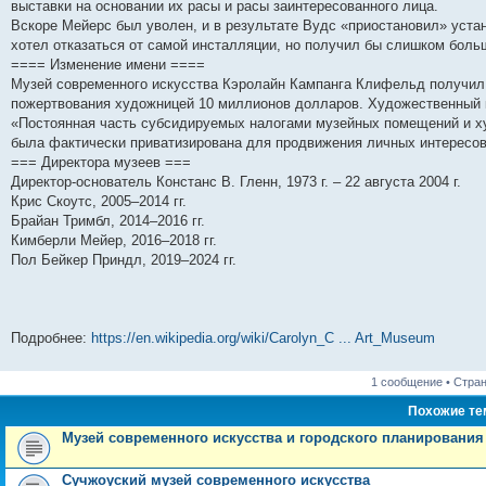
выставки на основании их расы и расы заинтересованного лица.
Вскоре Мейерс был уволен, и в результате Вудс «приостановил» устан
хотел отказаться от самой инсталляции, но получил бы слишком боль
==== Изменение имени ====
Музей современного искусства Кэролайн Кампанга Клифельд получил 
пожертвования художницей 10 миллионов долларов. Художественный к
«Постоянная часть субсидируемых налогами музейных помещений и х
была фактически приватизирована для продвижения личных интересов 
=== Директора музеев ===
Директор-основатель Констанс В. Гленн, 1973 г. – 22 августа 2004 г.
Крис Скоутс, 2005–2014 гг.
Брайан Тримбл, 2014–2016 гг.
Кимберли Мейер, 2016–2018 гг.
Пол Бейкер Приндл, 2019–2024 гг.
Подробнее:
https://en.wikipedia.org/wiki/Carolyn_C ... Art_Museum
1 сообщение • Стра
Похожие т
Музей современного искусства и городского планировани
Сучжоуский музей современного искусства