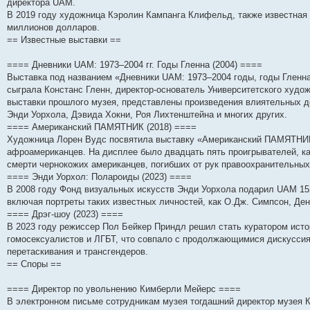
н
е
о
д
о
с
е
н
с
директора UAM.
и
д
с
н
о
л
н
е
о
В 2019 году художница Кэролин Кампанга Клифельд, также известна
ю
н
л
е
б
е
и
м
о
миллионов долларов.
е
е
м
щ
д
ю
у
б
м
д
у
е
н
с
щ
== Известные выставки ==
у
н
с
н
е
о
е
с
е
о
и
м
о
н
о
м
о
ю
у
б
и
==== Дневники UAM: 1973–2004 гг. Годы Гленна (2004) ====
о
у
б
с
щ
ю
Выставка под названием «Дневники UAM: 1973–2004 годы, годы Гленна
б
с
щ
о
е
сыграла Констанс Гленн, директор-основатель Университетского худо
щ
о
е
о
н
е
о
н
б
и
выставки прошлого музея, представлены произведения влиятельных д
н
б
и
щ
ю
Энди Уорхола, Дэвида Хокни, Роя Лихтенштейна и многих других.
и
щ
ю
е
==== Американский ПАМЯТНИК (2018) ====
ю
е
н
н
и
Художница Лорен Вудс посвятила выставку «Американский ПАМЯТНИК»
и
ю
афроамериканцев. На дисплее было двадцать пять проигрывателей, ка
ю
смерти чернокожих американцев, погибших от рук правоохранительных
==== Энди Уорхол: Полароиды (2023) ====
В 2008 году Фонд визуальных искусств Энди Уорхола подарил UAM 152
включая портреты таких известных личностей, как О.Дж. Симпсон, Ден
==== Дрэг-шоу (2023) ====
В 2023 году режиссер Пол Бейкер Приндл решил стать куратором истор
гомосексуалистов и ЛГБТ, что совпало с продолжающимися дискуссия
перетаскивания и трансгендеров.
== Споры ==
==== Директор по увольнению Кимберли Мейерс ====
В электронном письме сотрудникам музея тогдашний директор музея 