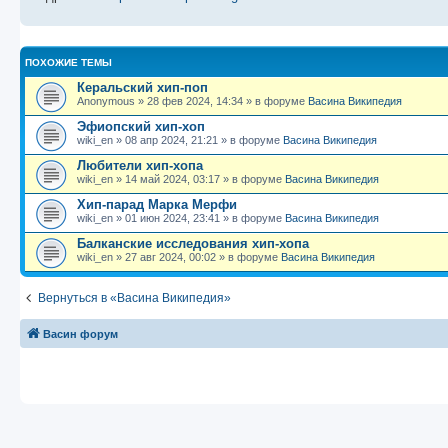
щ
с
к
л
е
л
п
е
н
е
о
д
и
д
с
н
ю
н
л
е
ПОХОЖИЕ ТЕМЫ
е
е
м
м
д
у
Керальский хип-поп
у
н
с
Anonymous
»
28 фев 2024, 14:34
» в форуме
Васина Википедия
с
е
о
о
м
о
Эфиопский хип-хоп
о
у
б
wiki_en
»
08 апр 2024, 21:21
» в форуме
Васина Википедия
б
с
щ
о
е
Любители хип-хопа
е
о
н
wiki_en
»
14 май 2024, 03:17
» в форуме
Васина Википедия
н
б
и
и
щ
ю
Хип-парад Марка Мерфи
ю
е
wiki_en
»
01 июн 2024, 23:41
» в форуме
Васина Википедия
н
и
Балканские исследования хип-хопа
ю
wiki_en
»
27 авг 2024, 00:02
» в форуме
Васина Википедия
Вернуться в «Васина Википедия»
Васин форум