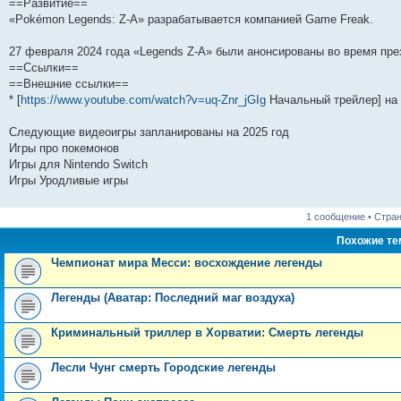
н
е
о
д
о
с
е
н
с
==Развитие==
и
д
с
н
о
л
н
е
о
«Pokémon Legends: Z-A» разрабатывается компанией Game Freak.
ю
н
л
е
б
е
и
м
о
е
е
м
щ
д
ю
у
б
м
д
у
е
н
с
щ
27 февраля 2024 года «Legends Z-A» были анонсированы во время през
у
н
с
н
е
о
е
==Ссылки==
с
е
о
и
м
о
н
о
м
о
ю
у
б
и
==Внешние ссылки==
о
у
б
с
щ
ю
* [
https://www.youtube.com/watch?v=uq-Znr_jGIg
Начальный трейлер] на
б
с
щ
о
е
щ
о
е
о
н
е
о
н
б
и
Следующие видеоигры запланированы на 2025 год
н
б
и
щ
ю
Игры про покемонов
и
щ
ю
е
Игры для Nintendo Switch
ю
е
н
н
и
Игры Уродливые игры
и
ю
ю
1 сообщение • Стра
Похожие т
Чемпионат мира Месси: восхождение легенды
Легенды (Аватар: Последний маг воздуха)
Криминальный триллер в Хорватии: Смерть легенды
Лесли Чунг смерть Городские легенды