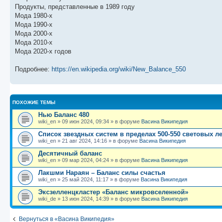
б
о
и
с
Продукты, представленные в 1989 году
щ
с
к
л
е
л
п
е
Мода 1980-х
н
е
о
д
Мода 1990-х
и
д
с
н
Мода 2000-х
ю
н
л
е
е
е
м
Мода 2010-х
м
д
у
Мода 2020-х годов
у
н
с
с
е
о
о
м
о
Подробнее:
https://en.wikipedia.org/wiki/New_Balance_550
о
у
б
б
с
щ
о
е
е
о
н
н
б
и
ПОХОЖИЕ ТЕМЫ
и
щ
ю
ю
е
Нью Баланс 480
н
wiki_en
»
09 июн 2024, 09:34
» в форуме
Васина Википедия
и
ю
Список звездных систем в пределах 500-550 световых ле
wiki_en
»
21 авг 2024, 14:16
» в форуме
Васина Википедия
Десятичный баланс
wiki_en
»
09 мар 2024, 04:24
» в форуме
Васина Википедия
Лакшми Нараян – Баланс силы счастья
wiki_en
»
25 май 2024, 11:17
» в форуме
Васина Википедия
Эксзелленцкластер «Баланс микровселенной»
wiki_de
»
13 июн 2024, 14:39
» в форуме
Васина Википедия
Вернуться в «Васина Википедия»