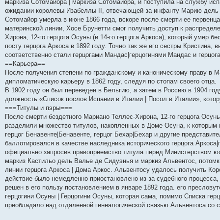
маркиза Сотомайора | маркиза Сотомайора, и поступила на службу исп
и
д
с
н
о
л
н
е
о
ожидании королевы Изабеллы II, отвечающей за инфанту Марию дель
ю
н
л
е
б
е
и
м
о
е
е
м
щ
д
ю
у
б
Сотомайор умерла в июне 1866 года, вскоре после смерти ее первенц
м
д
у
е
н
с
щ
материнской линии, Хосе Брунетти смог получить доступ к распредел
у
н
с
н
е
о
е
Хирона, 12-го герцога Осуны (и 14-го герцога Аркоса), который умер б
с
е
о
и
м
о
н
о
м
о
ю
у
б
и
посту герцога Аркоса в 1892 году. Точно так же его сестры Кристина
о
у
б
с
щ
ю
соответственно стали герцогами Мандас|герцогинями Мандас и герцог
б
с
щ
о
е
щ
о
е
о
н
==Карьера==
е
о
н
б
и
После получения степени по гражданскому и каноническому праву в 
н
б
и
щ
ю
дипломатическую карьеру в 1862 году, следуя по стопам своего отца.
и
щ
ю
е
ю
е
н
В 1902 году он был переведен в Бельгию, а затем в Россию в 1904 го
н
и
должность «Список послов Испании в Италии | Посол в Италии», котору
и
ю
===Титулы и пэры===
ю
После смерти бездетного Мариано Теллес-Хирона, 12-го герцога Осуны 
разделили множество титулов, накопленных в Доме Осуна, к которым 
герцог Бенавенте|Бенавенте, герцог Бехар|Бехар и другие представите
баллотировался в качестве наследника исторического герцога Аркоса|
официально запросив правопреемство титула перед Министерством юс
маркиз Кастильо дель Валье де Сидуэнья и маркиз Альвентос, потомк
линии герцога Аркоса | Дома Аркос. Альвентосу удалось получить Кор
действие было немедленно приостановлено из-за судебного процесса, 
решен в его пользу постановлением в январе 1892 года. его преслов
герцогини Осуны | Герцогини Осуны, которая сама, помимо Списка герц
преобладало над отдаленной генеалогической связью Альвентоса со 