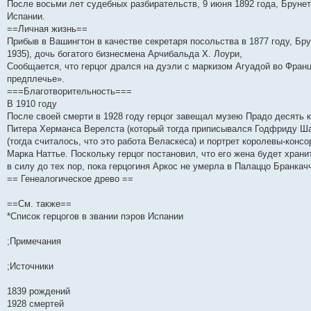
После восьми лет судебных разбирательств, 9 июня 1892 года, Брунет
Испании.
==Личная жизнь==
Прибыв в Вашингтон в качестве секретаря посольства в 1877 году, Б
1935), дочь богатого бизнесмена Арчибальда Х. Лоури,
Сообщается, что герцог дрался на дуэли с маркизом Агуадой во Франц
предплечье».
===Благотворительность===
В 1910 году
После своей смерти в 1928 году герцог завещал музею Прадо десять 
Питера Херманса Верелста (который тогда приписывался Годфриду Ша
(тогда считалось, что это работа Веласкеса) и портрет королевы-кон
Марка Наттье. Поскольку герцог постановил, что его жена будет храни
в силу до тех пор, пока герцогиня Аркос не умерла в Палаццо Бранкачч
== Генеалогическое древо ==
==См. также==
*Список герцогов в звании пэров Испании
;Примечания
;Источники
1839 рождений
1928 смертей