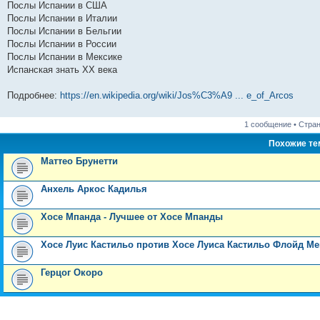
Послы Испании в США
Послы Испании в Италии
Послы Испании в Бельгии
Послы Испании в России
Послы Испании в Мексике
Испанская знать XX века
Подробнее:
https://en.wikipedia.org/wiki/Jos%C3%A9 ... e_of_Arcos
1 сообщение • Стра
Похожие т
Маттео Брунетти
Анхель Аркос Кадилья
Хосе Мпанда - Лучшее от Хосе Мпанды
Хосе Луис Кастильо против Хосе Луиса Кастильо Флойд М
Герцог Окоро