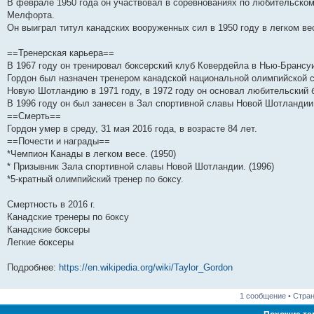
н
е
о
д
о
с
е
н
с
В феврале 1950 года он участвовал в соревнованиях по любительскому
и
д
с
н
о
л
н
е
о
Мелфорта.
ю
н
л
е
б
е
и
м
о
Он выиграл титул канадских вооруженных сил в 1950 году в легком ве
е
е
м
щ
д
ю
у
б
м
д
у
е
н
с
щ
у
н
с
н
е
о
е
==Тренерская карьера==
с
е
о
и
м
о
н
о
м
о
ю
у
б
и
В 1967 году он тренировал боксерский клуб Ковердейла в Нью-Брансу
о
у
б
с
щ
ю
Гордон был назначен тренером канадской национальной олимпийской с
б
с
щ
о
е
Новую Шотландию в 1971 году, в 1972 году он основал любительский 
щ
о
е
о
н
е
о
н
б
и
В 1996 году он был занесен в Зал спортивной славы Новой Шотландии
н
б
и
щ
ю
==Смерть==
и
щ
ю
е
Гордон умер в среду, 31 мая 2016 года, в возрасте 84 лет.
ю
е
н
н
и
==Почести и награды==
и
ю
*Чемпион Канады в легком весе. (1950)
ю
* Призывник Зала спортивной славы Новой Шотландии. (1996)
*5-кратный олимпийский тренер по боксу.
Смертность в 2016 г.
Канадские тренеры по боксу
Канадские боксеры
Легкие боксеры
Подробнее:
https://en.wikipedia.org/wiki/Taylor_Gordon
1 сообщение • Стра