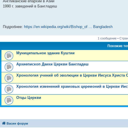
Англиканские епархии в Азии
и
д
с
н
о
л
н
е
о
1990 г. заведений в Бангладеш
ю
н
л
е
б
е
и
м
о
е
е
м
щ
д
ю
у
б
м
д
у
е
н
с
щ
у
н
с
н
е
о
е
с
е
о
и
м
о
н
о
м
о
ю
у
б
и
Подробнее:
https://en.wikipedia.org/wiki/Bishop_of ... Bangladesh
о
у
б
с
щ
ю
б
с
щ
о
е
щ
о
е
о
н
1 сообщение • Стра
е
о
н
б
и
н
б
и
щ
ю
Похожие т
и
щ
ю
е
ю
е
н
Муниципальное здание Куштии
н
и
и
ю
ю
Архиепископ Дакки Церкви Бангладеш
Хронология учений об эволюции в Церкви Иисуса Христа 
Хронология изменений храмовых церемоний в Церкви Иис
Отцы Церкви
Васин форум