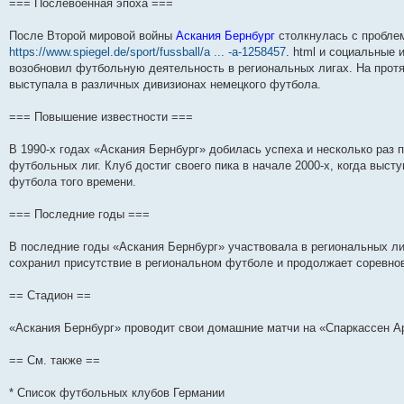
н
е
о
д
о
с
е
н
с
=== Послевоенная эпоха ===
и
д
с
н
о
л
н
е
о
ю
н
л
е
б
е
и
м
о
После Второй мировой войны
Аскания Бернбург
столкнулась с проблем
е
е
м
щ
д
ю
у
б
м
д
у
е
н
с
щ
https://www.spiegel.de/sport/fussball/a ... -a-1258457
. html и социальные 
у
н
с
н
е
о
е
возобновил футбольную деятельность в региональных лигах. На прот
с
е
о
и
м
о
н
о
м
о
ю
у
б
и
выступала в различных дивизионах немецкого футбола.
о
у
б
с
щ
ю
б
с
щ
о
е
=== Повышение известности ===
щ
о
е
о
н
е
о
н
б
и
н
б
и
щ
ю
В 1990-х годах «Аскания Бернбург» добилась успеха и несколько раз
и
щ
ю
е
футбольных лиг. Клуб достиг своего пика в начале 2000-х, когда выст
ю
е
н
н
и
футбола того времени.
и
ю
ю
=== Последние годы ===
В последние годы «Аскания Бернбург» участвовала в региональных ли
сохранил присутствие в региональном футболе и продолжает соревно
== Стадион ==
«Аскания Бернбург» проводит свои домашние матчи на «Спаркассен А
== См. также ==
* Список футбольных клубов Германии