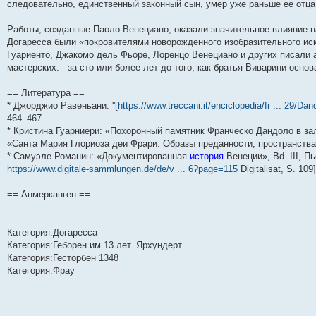
следовательно, единственный законный сын, умер уже раньше ее отца
Работы, созданные Паоло Венециано, оказали значительное влияние н
Догаресса были «покровителями новорожденного изобразительного ис
Гуариенто, Джакомо дель Фьоре, Лоренцо Венециано и других писали 
мастерских. - за сто или более лет до того, как братья Виварини осно
== Литература ==
* Джорджио Равеньани: ''[
https://www.treccani.it/enciclopedia/fr ... 29/Dan
464–467. .
* Кристина Гуарниери: «Похоронный памятник Франческо Дандоло в зале
«Санта Мария Глориоза деи Фрари. Образы преданности, пространства ве
* Самуэле Романин: «Документированная
история
Венеции», Bd. III, Пь
https://www.digitale-sammlungen.de/de/v ... 6?page=115
Digitalisat, S. 109]
== Анмерканген ==
Категория:Догаресса
Категория:Геборен им 13 лет. Ярхундерт
Категория:Гесторбен 1348
Категория:Фрау