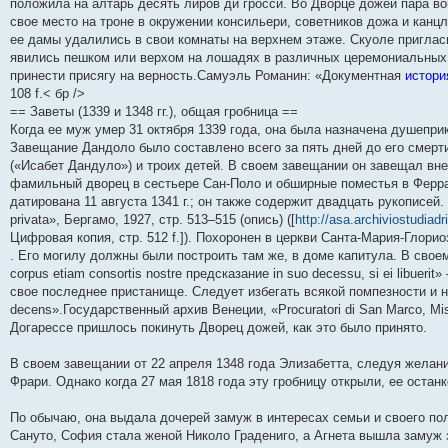
положила на алтарь десять лиров ди гросси. Во Дворце дожей пара во
и
д
с
н
о
л
н
е
о
свое место на троне в окружении консильери, советников дожа и канцл
ю
н
л
е
б
е
и
м
о
е
е
м
щ
д
ю
у
б
ее дамы удалились в свои комнаты на верхнем этаже. Скуоле приглас
м
д
у
е
н
с
щ
явились пешком или верхом на лошадях в различных церемониальных
у
н
с
н
е
о
е
принести присягу на верность.Самуэль Романин: «Документная
истори
с
е
о
и
м
о
н
о
м
о
ю
у
б
и
108 f.< бр />
о
у
б
с
щ
ю
== Заветы (1339 и 1348 гг.), общая гробница ==
б
с
щ
о
е
щ
о
е
о
н
Когда ее муж умер 31 октября 1339 года, она была назначена душепр
е
о
н
б
и
Завещание Дандоло было составлено всего за пять дней до его смерт
н
б
и
щ
ю
(«Исабет Дандуло») и троих детей. В своем завещании он завещал вн
и
щ
ю
е
ю
е
н
фамильный дворец в сестьере Сан-Поло и обширные поместья в Ферра
н
и
датирована 11 августа 1341 г.; он также содержит двадцать рукописей. П
и
ю
privata», Бергамо, 1927, стр. 513–515 (опись) ([
http://asa.archiviostudiadri
ю
Цифровая копия, стр. 512 f.]). Похоронен в церкви Санта-Мария-Глори
. Его могилу должны были построить там же, в доме капитула. В своем
corpus etiam consortis nostre предсказание in suo decessu, si ei libuer
свое последнее пристанище. Следует избегать всякой помпезности и не
decens».Государственный архив Венеции, «Procuratori di San Marco, Mis
Догарессе пришлось покинуть Дворец дожей, как это было принято.
В своем завещании от 22 апреля 1348 года Элизабетта, следуя желани
Фрари. Однако когда 27 мая 1818 года эту гробницу открыли, ее останк
По обычаю, она выдала дочерей замуж в интересах семьи и своего по
Сануто, София стала женой Николо Градениго, а Агнета вышла замуж 