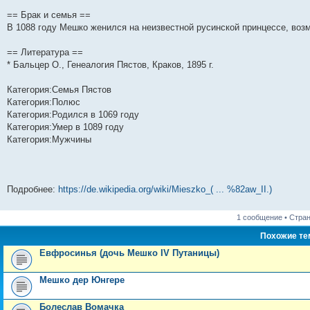
и
д
с
н
о
л
н
е
о
== Брак и семья ==
ю
н
л
е
б
е
и
м
о
е
е
м
щ
д
ю
у
б
В 1088 году Мешко женился на неизвестной русинской принцессе, воз
м
д
у
е
н
с
щ
у
н
с
н
е
о
е
== Литература ==
с
е
о
и
м
о
н
о
м
о
ю
у
б
и
* Бальцер О., Генеалогия Пястов, Краков, 1895 г.
о
у
б
с
щ
ю
б
с
щ
о
е
щ
о
е
о
н
Категория:Семья Пястов
е
о
н
б
и
Категория:Полюс
н
б
и
щ
ю
Категория:Родился в 1069 году
и
щ
ю
е
ю
е
н
Категория:Умер в 1089 году
н
и
Категория:Мужчины
и
ю
ю
Подробнее:
https://de.wikipedia.org/wiki/Mieszko_( ... %82aw_II.)
1 сообщение • Стра
Похожие т
Евфросинья (дочь Мешко IV Путаницы)
Мешко дер Юнгере
Болеслав Вомачка