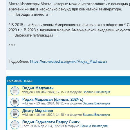
щ
с
к
л
Мотта|Изоляторы Мотта, которые можно изготавливать с помощью 
е
л
п
е
времени жизни в несколько секунд при комнатной температуре.
н
е
о
д
и
д
с
н
== Награды и почести ==
ю
н
л
е
е
е
м
м
д
у
* В 2015 г. избран членом Американского физического общества * 
у
н
с
2020 г. * В 2023 г. назначен членом Американской академии искусст
с
е
о
== Выберите публикации ==
о
м
о
о
у
б
б
с
* * *
щ
о
е
е
о
н
н
б
и
и
щ
ю
Подробнее:
https://en.wikipedia.org/wiki/Vidya_Madhavan
ю
е
н
и
ю
ПОХОЖИЕ ТЕМЫ
Видья Мадхаван
wiki_en
»
08 май 2024, 17:15
» в форуме
Васина Википедия
Радха Мадхаван (фильм, 2024 г.)
wiki_en
»
13 мар 2024, 07:51
» в форуме
Васина Википедия
Джиту Мадхаван
wiki_en
»
16 июн 2024, 14:48
» в форуме
Васина Википедия
Видья Гаджапати Раджу Сингх
Гость
»
02 мар 2024, 09:28
» в форуме
Васина Википедия