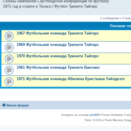
Сезоны чемпионов Саутлендской конференции по футболу
н
е
о
д
о
с
е
н
с
1971 год в спорте в Техасе | Футбол Тринити Тайгерс
и
д
с
н
о
л
н
е
о
ю
н
л
е
б
е
и
м
о
е
е
м
щ
д
ю
у
б
1 сообщение • Стра
м
д
у
е
н
с
щ
у
н
с
н
е
о
е
Похожие т
с
е
о
и
м
о
н
о
м
о
ю
у
б
и
1967 Футбольная команда Тринити Тайгерс
о
у
б
с
щ
ю
б
с
щ
о
е
щ
о
е
о
н
1969 Футбольная команда Тринити Тайгерс
е
о
н
б
и
н
б
и
щ
ю
и
щ
ю
е
1970 Футбольная команда Тринити Тайгерс
ю
е
н
н
и
и
ю
1961 Футбольная команда Тринити Бантамс
ю
1971 Футбольная команда Абилина Кристиана Уайлдкэтс
Васин форум
Создано на основе
phpBB
® Forum Software © ph
Time: 0.013s
| Peak Memory Usage