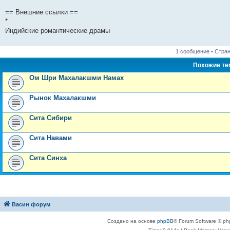
== Внешние ссылки ==
*
Индийские романтические драмы
1 сообщение • Стра
Похожие т
Ом Шри Махалакшми Намах
Рынок Махалакшми
Сита Сибири
Сита Навами
Сита Синха
Васин форум
Создано на основе
phpBB
® Forum Software © ph