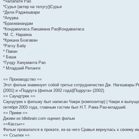
н
е
о
д
о
с
е
н
с
*Чалапати Рао
и
д
с
н
о
л
н
е
о
*Сурья (актер на телугу)|Сурья
ю
н
л
е
б
е
и
м
о
*Дели Раджешвари
е
е
м
щ
д
ю
у
б
м
д
у
е
н
с
щ
*Апурва
у
н
с
н
е
о
е
*Брахманандам
с
е
о
и
м
о
н
о
м
о
ю
у
б
и
*Кондаваласа Лакшмана Рао|Кондаваласа
о
у
б
с
щ
ю
*М. С. Нараяна
б
с
щ
о
е
*Кришна Бхагаван
щ
о
е
о
н
е
о
н
б
и
*Рагху Бабу
н
б
и
щ
ю
* Паван
и
щ
ю
е
* Баша
ю
е
н
н
и
*Гунду Хануманта Рао
и
ю
* Младший Реланги
ю
== Производство ==
Этот фильм знаменует собой третье сотрудничество Дж. Нагешвары Ре
(2001) и «Подруга (фильм 2002 года)|Подруга» (2002).
== Саундтрек ==
Саундтрек к фильму был написан Чакри (композитор) | Чакри и выпуще
октября 2003 года, главным гостем был Н.Т. Рама Рао-младший.
== Прием ==
Дживи из Idlebrain.com оценил фильм
==Кассы==
Фильм провалился в прокате, из-за чего Сравья вернулась к своему и
== Ссылки ==