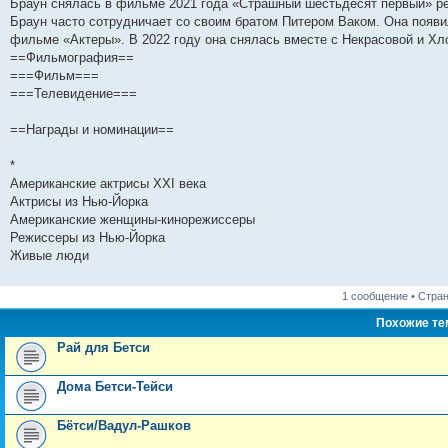
Браун снялась в фильме 2021 года «Страшный шестьдесят первый» р
и
д
с
н
о
л
н
е
о
Браун часто сотрудничает со своим братом Питером Ваком. Она появил
ю
н
л
е
б
е
и
м
о
е
е
м
щ
д
ю
у
б
фильме «Актеры». В 2022 году она снялась вместе с Некрасовой и Хл
м
д
у
е
н
с
щ
==Фильмография==
у
н
с
н
е
о
е
===Фильм===
с
е
о
и
м
о
н
о
м
о
ю
у
б
и
===Телевидение===
о
у
б
с
щ
ю
б
с
щ
о
е
щ
о
е
о
н
==Награды и номинации==
е
о
н
б
и
н
б
и
щ
ю
*
и
щ
ю
е
ю
е
н
Американские актрисы XXI века
н
и
Актрисы из Нью-Йорка
и
ю
Американские женщины-кинорежиссеры
ю
Режиссеры из Нью-Йорка
Живые люди
1 сообщение • Стра
Похожие т
Рай для Бетси
Дома Бетси-Тейси
Бётси/Вадул-Рашков