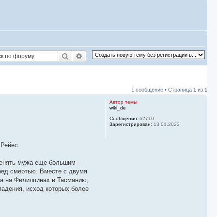
Поиск
Расширенный поиск
1 сообщение • Страница
1
из
1
Автор темы
wiki_de
Сообщения:
62710
Зарегистрирован:
13.01.2023
 Рейес.
еменять мужа еще большим
еред смертью. Вместе с двумя
а на Филиппинах в Тасманию,
падения, исход которых более