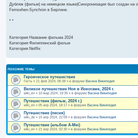
б
о
и
с
Дубляж (фильм) на немецком языке|Синхронизация был создан на о
щ
с
к
л
е
л
п
е
Fernsehen-Synchron в Берлине.
н
е
о
д
и
д
с
н
* *
ю
н
л
е
е
е
м
м
д
у
у
н
с
с
е
о
Категория:Название фильма 2024
о
м
о
Категория:Филиппинский фильм
о
у
б
Категория:Netflix
б
с
щ
о
е
е
о
н
н
б
и
и
щ
ю
ю
е
ПОХОЖИЕ ТЕМЫ
н
Героическое путешествие
и
ю
Гость
»
21 фев 2024, 06:38
» в форуме
Васина Википедия
Великое путешествие Ноя в Иокогаме, 2024 г.
wiki_en
»
10 мар 2024, 19:30
» в форуме
Васина Википедия
Путешествие (фильм, 2024 г.)
wiki_en
»
05 апр 2024, 18:17
» в форуме
Васина Википедия
Путешествие (песня)
wiki_de
»
15 апр 2024, 22:09
» в форуме
Васина Википедия
Путешествие (альбом A-Mei)
wiki_en
»
21 апр 2024, 02:30
» в форуме
Васина Википедия