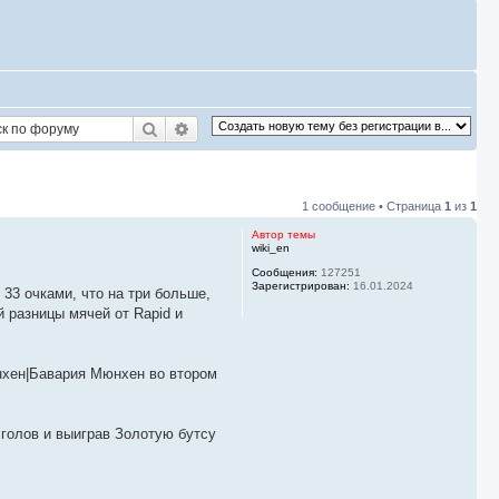
Поиск
Расширенный поиск
1 сообщение • Страница
1
из
1
Автор темы
wiki_en
Сообщения:
127251
Зарегистрирован:
16.01.2024
33 очками, что на три больше,
й разницы мячей от Rapid и
нхен|Бавария Мюнхен во втором
 голов и выиграв Золотую бутсу