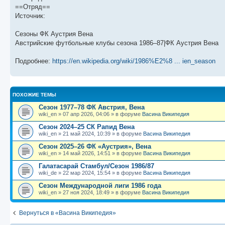
щ
с
к
л
==Отряд==
е
л
п
е
Источник:
н
е
о
д
и
д
с
н
ю
н
л
е
Сезоны ФК Аустрия Вена
е
е
м
м
д
у
Австрийские футбольные клубы сезона 1986–87|ФК Аустрия Вена
у
н
с
с
е
о
Подробнее:
https://en.wikipedia.org/wiki/1986%E2%8 ... ien_season
о
м
о
о
у
б
б
с
щ
о
е
е
о
н
н
б
и
ПОХОЖИЕ ТЕМЫ
и
щ
ю
Сезон 1977–78 ФК Австрия, Вена
ю
е
н
wiki_en
»
07 апр 2026, 04:06
» в форуме
Васина Википедия
и
Сезон 2024–25 СК Рапид Вена
ю
wiki_en
»
21 май 2024, 10:39
» в форуме
Васина Википедия
Сезон 2025–26 ФК «Аустрия», Вена
wiki_en
»
14 май 2026, 14:51
» в форуме
Васина Википедия
Галатасарай Стамбул/Сезон 1986/87
wiki_de
»
22 мар 2024, 15:54
» в форуме
Васина Википедия
Сезон Международной лиги 1986 года
wiki_en
»
27 ноя 2024, 18:49
» в форуме
Васина Википедия
Вернуться в «Васина Википедия»