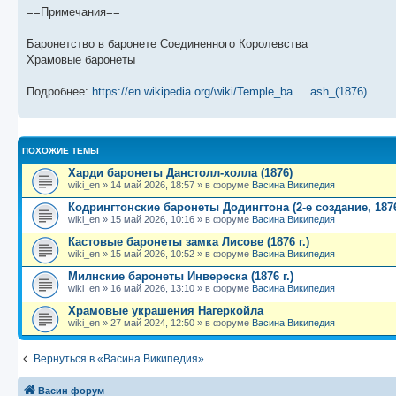
б
о
и
с
==Примечания==
щ
с
к
л
е
л
п
е
н
е
о
д
Баронетство в баронете Соединенного Королевства
и
д
с
н
Храмовые баронеты
ю
н
л
е
е
е
м
м
д
у
Подробнее:
https://en.wikipedia.org/wiki/Temple_ba ... ash_(1876)
у
н
с
с
е
о
о
м
о
о
у
б
б
с
щ
о
е
ПОХОЖИЕ ТЕМЫ
е
о
н
Харди баронеты Данстолл-холла (1876)
н
б
и
wiki_en
»
14 май 2026, 18:57
» в форуме
Васина Википедия
и
щ
ю
ю
е
Кодрингтонские баронеты Додингтона (2-е создание, 1876 
н
wiki_en
»
15 май 2026, 10:16
» в форуме
Васина Википедия
и
ю
Кастовые баронеты замка Лисове (1876 г.)
wiki_en
»
15 май 2026, 10:52
» в форуме
Васина Википедия
Милнские баронеты Инвереска (1876 г.)
wiki_en
»
16 май 2026, 13:10
» в форуме
Васина Википедия
Храмовые украшения Нагеркойла
wiki_en
»
27 май 2024, 12:50
» в форуме
Васина Википедия
Вернуться в «Васина Википедия»
Васин форум