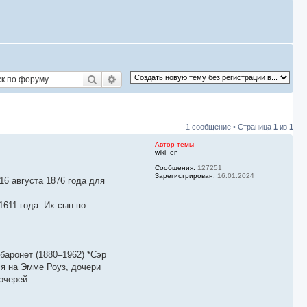
Поиск
Расширенный поиск
1 сообщение • Страница
1
из
1
Автор темы
wiki_en
Сообщения:
127251
Зарегистрирован:
16.01.2024
6 августа 1876 года для
1611 года. Их сын по
баронет (1880–1962) *Сэр
ся на Эмме Роуз, дочери
очерей.