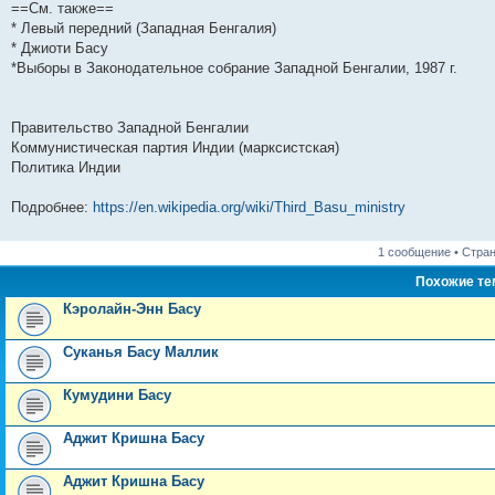
==См. также==
* Левый передний (Западная Бенгалия)
* Джиоти Басу
*Выборы в Законодательное собрание Западной Бенгалии, 1987 г.
Правительство Западной Бенгалии
Коммунистическая партия Индии (марксистская)
Политика Индии
Подробнее:
https://en.wikipedia.org/wiki/Third_Basu_ministry
1 сообщение • Стра
Похожие т
Кэролайн-Энн Басу
Суканья Басу Маллик
Кумудини Басу
Аджит Кришна Басу
Аджит Кришна Басу