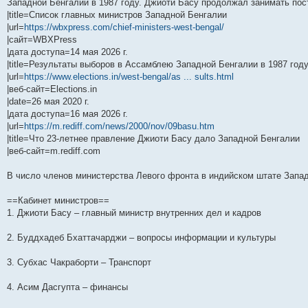
Западной Бенгалии в 1987 году. Джиоти Басу продолжал занимать пос
и
д
с
н
о
л
н
е
о
|title=Список главных министров Западной Бенгалии
ю
н
л
е
б
е
и
м
о
е
е
м
щ
д
ю
у
б
|url=
https://wbxpress.com/chief-ministers-west-bengal/
м
д
у
е
н
с
щ
|сайт=WBXPress
у
н
с
н
е
о
е
|дата доступа=14 мая 2026 г.
с
е
о
и
м
о
н
о
м
о
ю
у
б
и
|title=Результаты выборов в Ассамблею Западной Бенгалии в 1987 год
о
у
б
с
щ
ю
|url=
https://www.elections.in/west-bengal/as ... sults.html
б
с
щ
о
е
щ
о
е
о
н
|веб-сайт=Elections.in
е
о
н
б
и
|date=26 мая 2020 г.
н
б
и
щ
ю
|дата доступа=16 мая 2026 г.
и
щ
ю
е
ю
е
н
|url=
https://m.rediff.com/news/2000/nov/09basu.htm
н
и
|title=Что 23-летнее правление Джиоти Басу дало Западной Бенгалии
и
ю
|веб-сайт=m.rediff.com
ю
В число членов министерства Левого фронта в индийском штате Запа
==Кабинет министров==
1. Джиоти Басу – главный министр внутренних дел и кадров
2. Буддхадеб Бхаттачарджи – вопросы информации и культуры
3. Субхас Чакраборти – Транспорт
4. Асим Дасгупта – финансы