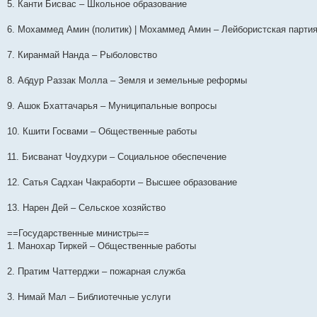
5. Канти Бисвас – Школьное образование
6. Мохаммед Амин (политик) | Мохаммед Амин – Лейбористская парти
7. Киранмай Нанда – Рыболовство
8. Абдур Раззак Молла – Земля и земельные реформы
9. Ашок Бхаттачарья – Муниципальные вопросы
10. Кшити Госвами – Общественные работы
11. Бисванат Чоудхури – Социальное обеспечение
12. Сатья Садхан Чакраборти – Высшее образование
13. Нарен Дей – Сельское хозяйство
==Государственные министры==
1. Манохар Тиркей – Общественные работы
2. Пратим Чаттерджи – пожарная служба
3. Нимай Мал – Библиотечные услуги