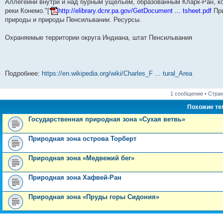
Аллегейни внутри и над бурным ущельем, образованным Кларк-Ран, ко
н
е
о
д
о
с
е
н
с
и
д
с
н
о
л
н
е
о
реки Конемо."[
http://elibrary.dcnr.pa.gov/GetDocument ... tsheet.pdf
При
ю
н
л
е
б
е
и
м
о
природы и природы Пенсильвании. Ресурсы.
е
е
м
щ
д
ю
у
б
м
д
у
е
н
с
щ
у
н
с
н
е
о
е
Охраняемые территории округа Индиана, штат Пенсильвания
с
е
о
и
м
о
н
о
м
о
ю
у
б
и
о
у
б
с
щ
ю
б
с
щ
о
е
щ
о
е
о
н
е
о
н
б
и
Подробнее:
https://en.wikipedia.org/wiki/Charles_F ... tural_Area
н
б
и
щ
ю
и
щ
ю
е
ю
е
н
1 сообщение • Стра
н
и
и
ю
Похожие т
ю
Государственная природная зона «Сухая ветвь»
Природная зона острова Торберт
Природная зона «Медвежий бег»
Природная зона Хафвей-Ран
Природная зона «Пруды горы Сидония»