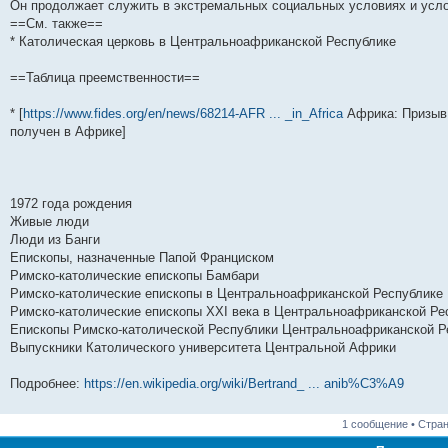
Он продолжает служить в экстремальных социальных условиях и усло
==См. также==
* Католическая церковь в Центральноафриканской Республике
==Таблица преемственности==
* [
https://www.fides.org/en/news/68214-AFR ... _in_Africa
Африка: Призыв 
получен в Африке]
1972 года рождения
Живые люди
Люди из Банги
Епископы, назначенные Папой Франциском
Римско-католические епископы Бамбари
Римско-католические епископы в Центральноафриканской Республике
Римско-католические епископы XXI века в Центральноафриканской Ре
Епископы Римско-католической Республики Центральноафриканской Р
Выпускники Католического университета Центральной Африки
Подробнее:
https://en.wikipedia.org/wiki/Bertrand_ ... anib%C3%A9
1 сообщение • Стра