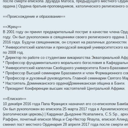
после смерти епископа Эдуарда Матоса, предыдущего местного Орди
и
д
с
н
о
л
н
е
о
ордена | Ордена братьев-проповедников, католического религиозного о
ю
н
л
е
б
е
и
м
о
е
е
м
щ
д
ю
у
б
м
д
у
е
н
с
щ
==Происхождение и образование==
у
н
с
н
е
о
е
с
е
о
и
м
о
н
о
м
о
ю
у
б
и
==Жрец==
о
у
б
с
щ
ю
В 2001 году он принял предварительный постриг в качестве члена Орд
б
с
щ
о
е
щ
о
е
о
н
году. Он был рукоположен в священники своего религиозного ордена 1
е
о
н
б
и
2016 года. Будучи священником, он служил на различных должностях и
н
б
и
щ
ю
* Университетский капеллан и приходской викарий университетского к
и
щ
ю
е
ю
е
н
по 2008 год.
н
и
* Директор по работе со студентами викариатства Экваториальной Афри
и
ю
* Профессор фундаментального морального богословия в Кафедральной
ю
* Университетский капеллан Свободного университета Конго-Браззавиль
* Профессор Высшей семинарии Браззавиля и член Формационного сове
* Профессор и духовный руководитель Главной семинарии Святого Марк
* Настоятель Доминиканского ордена|Доминиканская община в Банги.
* Президент Конференции высших настоятелей Центральной Африки.
==Епископ==
10 декабря 2016 года Папа Франциск назначил его со-епископом Бамба
Он был рукоположен во епископа 25 марта 2017 года в Архиепископск
(католическая церковь) | Кардинал Дьедонне Нсапалинга, C.S.Sp., ар
Раффен, почетный епископ Меца и Сир-Нестор Япаупа, епископ Алиндао
сменил пост местного Ординария 28 апреля 2017 года после смерти 