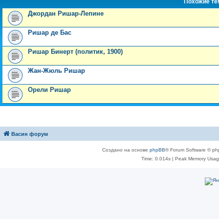
Похожие т
Джордан Ришар-Лепине
Ришар де Бас
Ришар Бинерт (политик, 1900)
Жан-Жюль Ришар
Орели Ришар
Васин форум
Создано на основе
phpBB
® Forum Software © ph
Time: 0.014s
| Peak Memory Usage